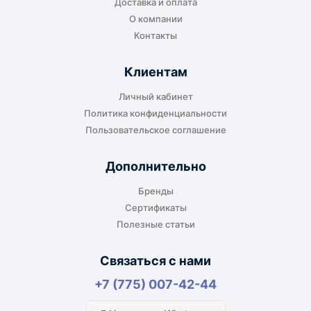
Доставка и оплата
или ближайшем доступном пункте выдачи.
О компании
Контакты
Клиентам
До адреса клиента
Личный кабинет
Подходит, если нужно доставить
Политика конфиденциальности
оборудование прямо на объект, склад,
Пользовательское соглашение
производство или в офис. Возможность
адресной доставки зависит от города, веса и
Дополнительно
габаритов груза.
Бренды
Сертификаты
Полезные статьи
Отдельный транспорт
Связаться с нами
Для крупногабаритных, тяжёлых или
+7 (775) 007-42-44
нестандартных грузов доставка