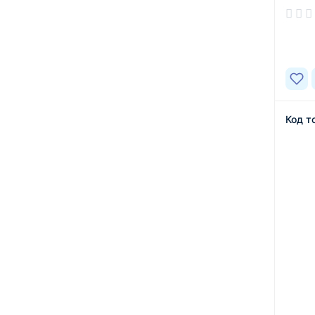
В нал
Код т