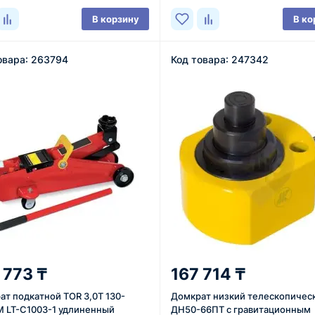
В корзину
В ко
овара: 263794
Код товара: 247342
 773 ₸
167 714 ₸
ат подкатной TOR 3,0Т 130-
Домкрат низкий телескопичес
 LT-C1003-1 удлиненный
ДН50-66ПТ c гравитационным