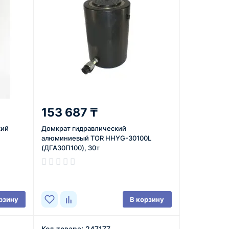
153 687 ₸
кий
Домкрат гидравлический
алюминиевый TOR HHYG-30100L
(ДГА30П100), 30т
В наличии
рзину
В корзину
Код товара: 247177