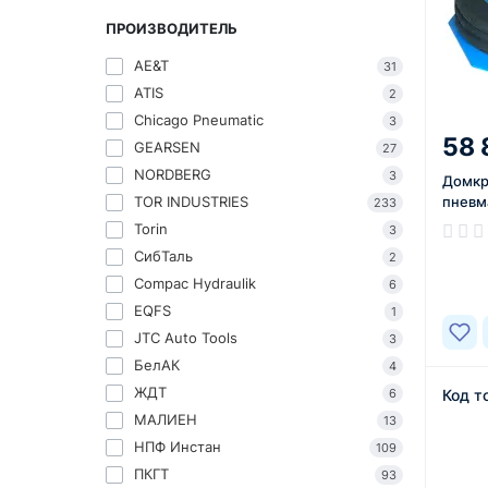
ПРОИЗВОДИТЕЛЬ
AE&T
31
ATIS
2
Chicago Pneumatic
3
58 
GEARSEN
27
NORDBERG
3
Домкр
TOR INDUSTRIES
пневм
233
Torin
3
В нал
СибТаль
2
Compac Hydraulik
6
EQFS
1
JTC Auto Tools
3
БелАК
4
ЖДТ
6
Код т
МАЛИЕН
13
НПФ Инстан
109
ПКГТ
93