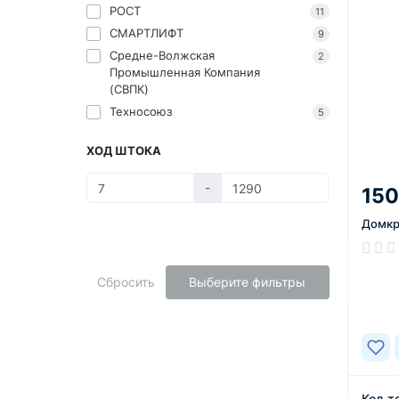
РОСТ
11
СМАРТЛИФТ
9
Средне-Волжская
2
Промышленная Компания
(СВПК)
Техносоюз
5
ХОД ШТОКА
-
150
Домкр
В нал
Сбросить
Выберите фильтры
Код т