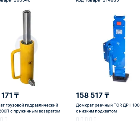
 171 ₸
158 517 ₸
ат грузовой гидравлический
Домкрат реечный TOR ДРН 1000
200П с пружинным возвратом
с низким подхватом
ичии
В наличии