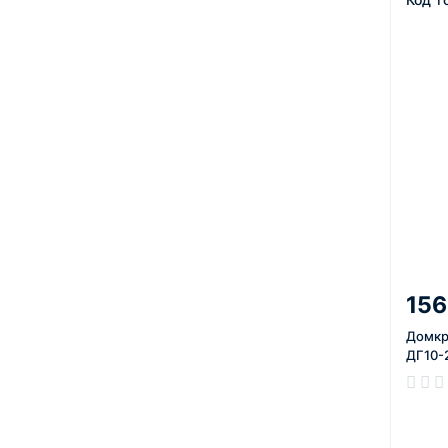
156
Домкр
ДГ10-
В нал