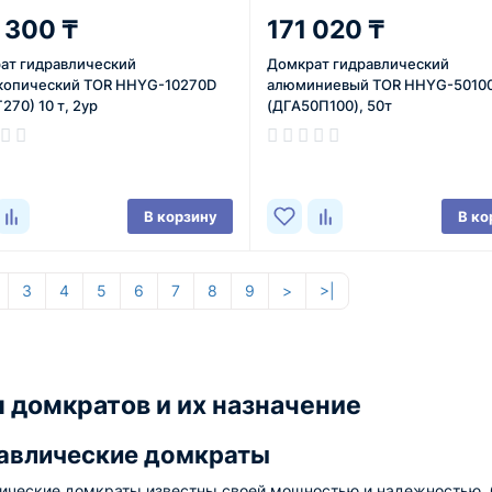
 300 ₸
171 020 ₸
ат гидравлический
Домкрат гидравлический
копический TOR HHYG-10270D
алюминиевый TOR HHYG-5010
270) 10 т, 2ур
(ДГА50П100), 50т
ичии
В наличии
В корзину
В ко
3
4
5
6
7
8
9
>
>|
 домкратов и их назначение
авлические домкраты
ические домкраты известны своей мощностью и надежностью. 