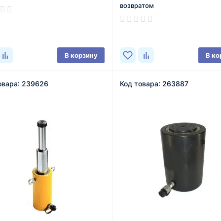
возвратом
ичии
В наличии
В корзину
В ко
овара: 239626
Код товара: 263887