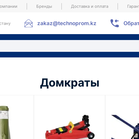
компании
Бренды
Доставка и оплата
Гаран
zakaz@technoprom.kz
Обрат
стану
Домкраты