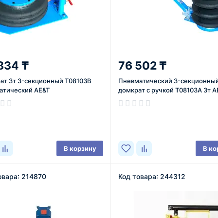
834 ₸
76 502 ₸
ат 3т 3-секционный T08103B
Пневматический 3-секционны
атический AE&T
домкрат с ручкой T08103A 3т A
ичии
В наличии
В корзину
В ко
овара: 214870
Код товара: 244312