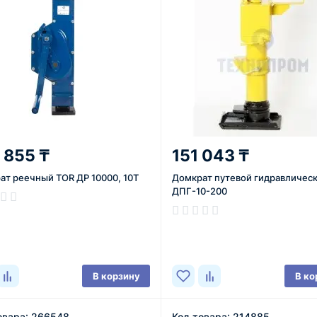
 855 ₸
151 043 ₸
ат реечный TOR ДР 10000, 10Т
Домкрат путевой гидравличес
ДПГ-10-200
ичии
В наличии
В корзину
В ко
овара: 266548
Код товара: 214885