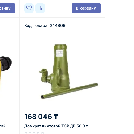
рзину
В корзину
Код товара: 214909
168 046 ₸
кий
Домкрат винтовой TOR ДВ 50,0 т