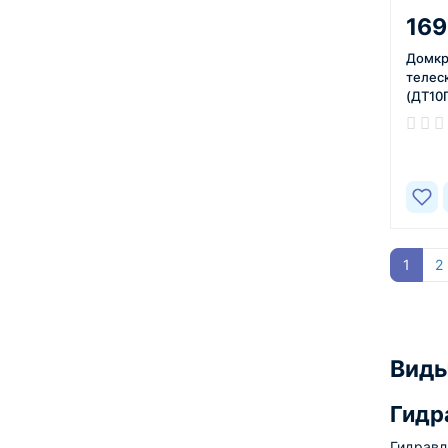
169
Домкр
телес
(ДТ10Г
В нал
1
2
Виды
Гидр
Гидравл