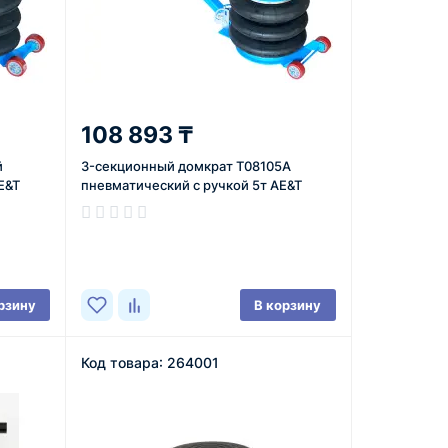
108 893 ₸
й
3-секционный домкрат T08105A
E&T
пневматический с ручкой 5т AE&T
В наличии
рзину
В корзину
Код товара: 264001