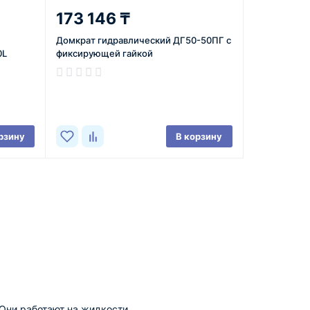
173 146 ₸
Домкрат гидравлический ДГ50-50ПГ с
0L
фиксирующей гайкой
В наличии
рзину
В корзину
Они работают на жидкости,