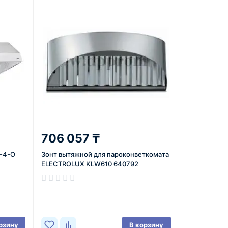
706 057 ₸
0-4-О
Зонт вытяжной для пароконветкомата
ELECTROLUX KLW610 640792
В наличии
рзину
В корзину