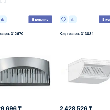
В наличии
ичии
В корзину
В ко
овара: 312670
Код товара: 313834
29 696 ₸
2 428 526 ₸