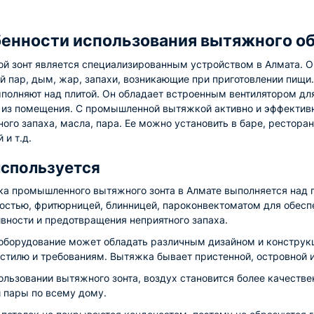
енности использования вытяжного о
й зонт является специализированным устройством в Алмата. О
й пар, дым, жар, запахи, возникающие при приготовлении пищи.
ыполняют над плитой. Он обладает встроенным вентилятором дл
 из помещения. С промышленной вытяжкой активно и эффективн
ого запаха, масла, пара. Ее можно установить в баре, ресторан
 и т.д.
используется
ка промышленного вытяжного зонта в Алмате выполняется над 
остью, фритюрницей, блинницей, пароконвектоматом для обес
вности и предотвращения неприятного запаха.
оборудование может обладать различным дизайном и конструкц
стилю и требованиям. Вытяжка бывает пристенной, островной и
ользовании вытяжного зонта, воздух становится более качеств
и пары по всему дому.