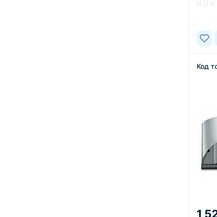
В нал
Код т
1 5