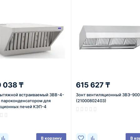
 038 ₸
615 627 ₸
вытяжной встраиваемый ЗВВ-4-
Зонт вентиляционный ЗВЭ-90
с пароконденсатором для
(21000802403)
кционных печей КЭП-4
002118
В наличии
ичии
В корзину
В ко