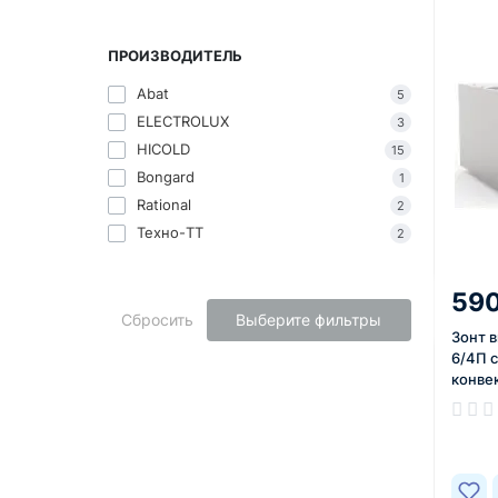
ПРОИЗВОДИТЕЛЬ
Abat
5
ELECTROLUX
3
HICOLD
15
Bongard
1
Rational
2
Техно-ТТ
2
590
Сбросить
Выберите фильтры
Зонт 
6/4П 
конве
21000
В нал