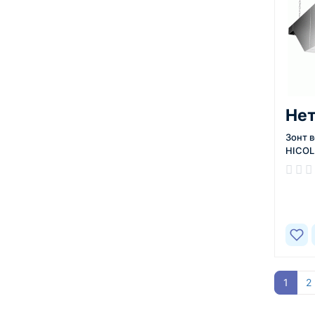
Нет
Зонт 
HICOL
В нал
1
2