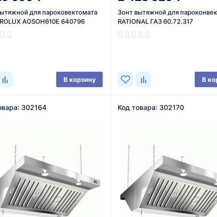
вытяжной для пароковектомата
Зонт вытяжной для пароконве
ROLUX AOSOH610E 640796
RATIONAL ГАЗ 60.72.317
ичии
В наличии
В корзину
В ко
овара: 302164
Код товара: 302170