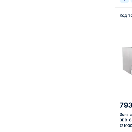
Код т
793
Зонт 
ЗВВ-8
(2100