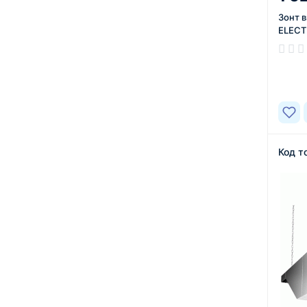
Зонт 
ELECT
В нал
Код т