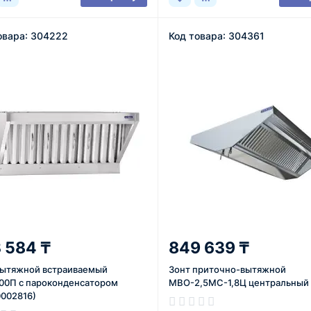
овара: 304222
Код товара: 304361
 584 ₸
849 639 ₸
вытяжной встраиваемый
Зонт приточно-вытяжной
00П с пароконденсатором
МВО-2,5МС-1,8Ц центральный
0002816)