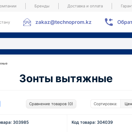
компании
Бренды
Доставка и оплата
Гаран
zakaz@technoprom.kz
Обрат
стану
жные
Зонты вытяжные
Сравнение товаров (0)
Сортировка:
овара: 303985
Код товара: 304039