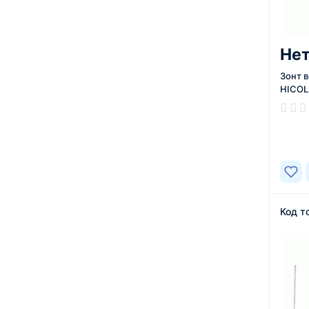
Нет
Зонт 
HICOL
В нал
Код т