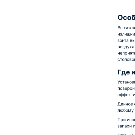
Особ
Вытяжно
излишни
зонта в
воздуха
неприятн
столовой
Где 
Установ
поверхн
эффекти
Данное 
любому 
При исп
запахи 