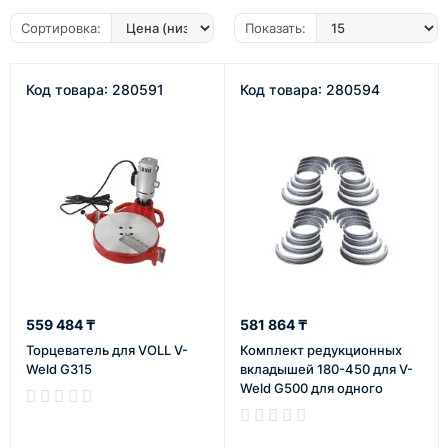
Сортировка:
Показать:
Код товара: 280591
Код товара: 280594
559 484 ₸
581 864 ₸
Торцеватель для VOLL V-
Комплект редукционных
Weld G315
вкладышей 180-450 для V-
Weld G500 для одного
зажима
В наличии
В наличии