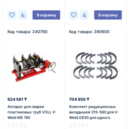
В корзину
В корзину
Код товара: 240760
Код товара: 280600
624 561 ₸
704 950 ₸
Аппарат для сварки
Комплект редукционных
пластиковых труб VOLL V-
вкладышей 315-560 для V-
Weld ME 160
Weld G630 для одного
зажима