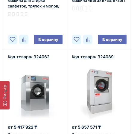
машина для стирки
машина «Вега» В-35/В-35П
салфеток, тряпок и мопов,
загрузкой 15 кг. ВО-15.МОП
В наличии
В наличии
В корзину
В корзину
Код товара: 324062
Код товара: 324089
Фильтр
5 417 922 ₸
5 657 571 ₸