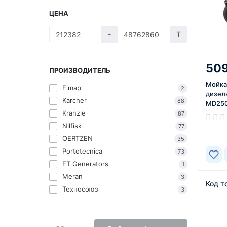
ЦЕНА
-
₸
509
ПРОИЗВОДИТЕЛЬ
Мойка
Fimap
2
дизел
Karcher
88
MD250
Kranzle
87
Nilfisk
77
В нал
OERTZEN
35
Portotecnica
73
ET Generators
1
Meran
3
Код т
Техносоюз
3