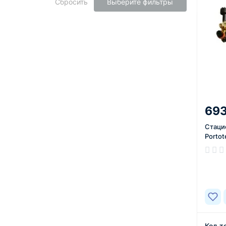
Сбросить
Выберите фильтры
693
Стаци
Portot
В нал
Код т