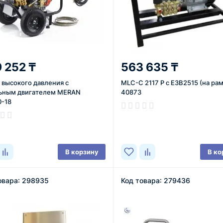
 252 ₸
563 635 ₸
 высокого давления с
MLC-C 2117 P c E3B2515 (на рам
ьным двигателем MERAN
40873
-18
В наличии
ичии
В корзину
В ко
овара: 298935
Код товара: 279436