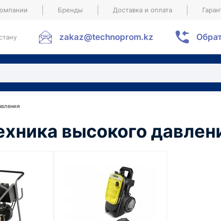
компании
Бренды
Доставка и оплата
Гаран
zakaz@technoprom.kz
Обрат
стану
авления
ехника высокого давлен