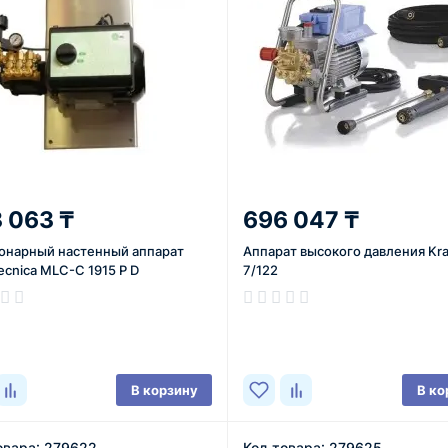
 063 ₸
696 047 ₸
онарный настенный аппарат
Аппарат высокого давления Kra
ecnica MLC-C 1915 P D
7/122
ичии
В наличии
В корзину
В ко
овара: 279622
Код товара: 279625