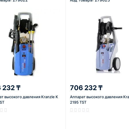
 232 ₸
706 232 ₸
т высокого давления Kranzle K
Аппарат высокого давления Kra
TST
2195 TST
ичии
В наличии