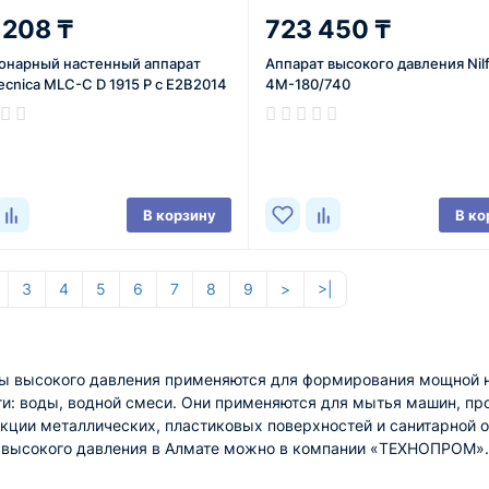
 208 ₸
723 450 ₸
онарный настенный аппарат
Аппарат высокого давления Nil
ecnica MLC-C D 1915 P c E2B2014
4M-180/740
ичии
В наличии
В корзину
В ко
3
4
5
6
7
8
9
>
>|
ы высокого давления применяются для формирования мощной 
и: воды, водной смеси. Они применяются для мытья машин, пр
кции металлических, пластиковых поверхностей и санитарной о
 высокого давления в Алмате можно в компании «ТЕХНОПРОМ».