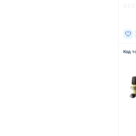
В нал
Код т