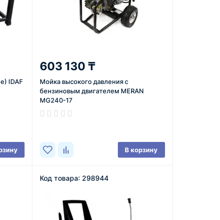
603 130 ₸
е) IDAF
Мойка высокого давления с
бензиновым двигателем MERAN
MG240-17
В наличии
рзину
В корзину
Код товара: 298944