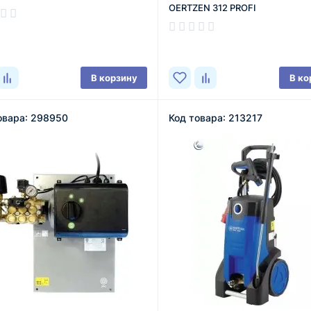
OERTZEN 312 PROFI
ичии
В наличии
В корзину
В ко
овара: 298950
Код товара: 213217