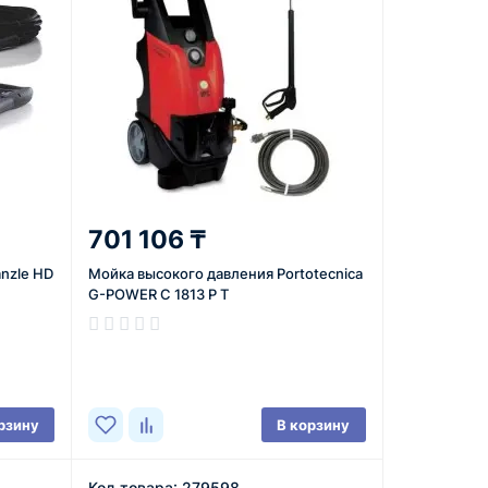
701 106 ₸
nzle HD
Мойка высокого давления Portotecnica
G-POWER C 1813 P T
В наличии
рзину
В корзину
Код товара: 279598