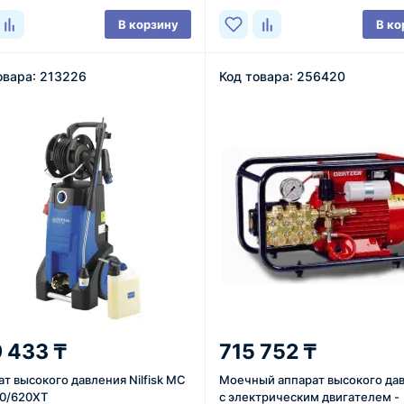
В корзину
В ко
овара: 213226
Код товара: 256420
 433 ₸
715 752 ₸
т высокого давления Nilfisk MC
Моечный аппарат высокого да
0/620XT
с электрическим двигателем -