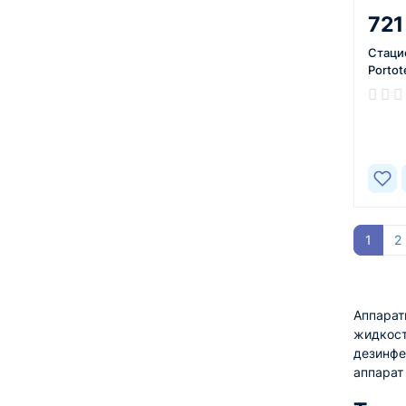
721
Стаци
Portot
В нал
1
2
Аппарат
жидкост
дезинфе
аппарат