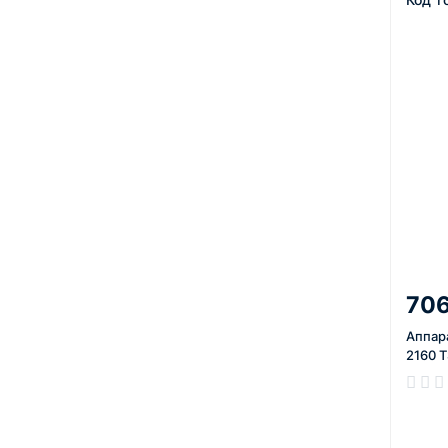
706
Аппара
2160 
В нал