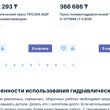
 293 ₸
366 686 ₸
влический пресс T61230A AE&T
Пресс пневмогидравлический 
 пневмоприводом
0-1070MM LT-E3030
ичии
В наличии
В корзину
В ко
3
4
5
6
7
8
9
>
>|
енности использования гидравлическ
их ремонтных, сервисных, сборочных работах необходимо запр
овывать детали. Делать это с молотком долго. Если использова
 то можно получить более качественную работу. С гидравличес