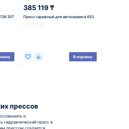
385 119 ₸
TOR 30T
Пресс гаражный для автосервиса 653
В наличии
рзину
В корзину
их прессов
ессовывать и
ть гидравлический пресс в
ким прессом создается