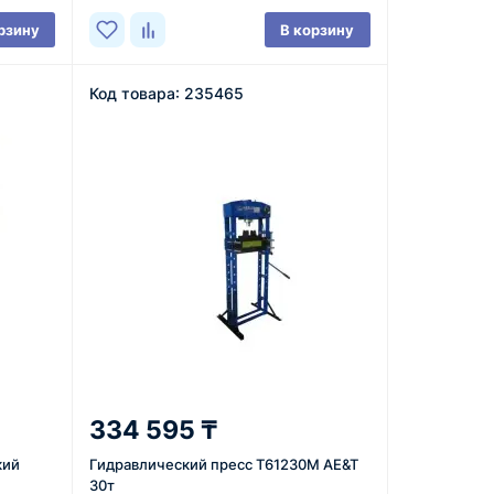
рзину
В корзину
Код товара: 235465
334 595 ₸
кий
Гидравлический пресс T61230M AE&T
30т