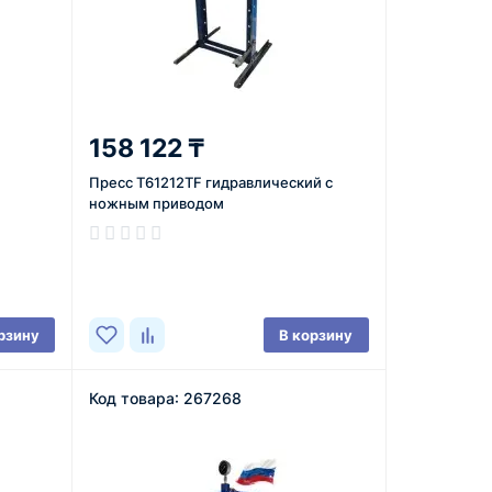
158 122 ₸
Пресс T61212TF гидравлический с
ножным приводом
В наличии
рзину
В корзину
Код товара: 267268