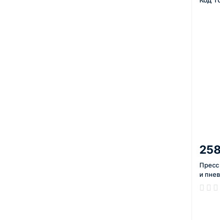
258
Пресс
и пне
В нал