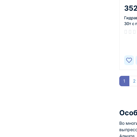
352
Гидра
30т с
В нал
1
2
Особ
Во мног
выпресс
Алмате,