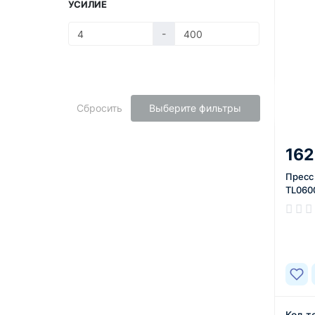
УСИЛИЕ
-
Сбросить
Выберите фильтры
162
Пресс 
TL060
В нал
Код т