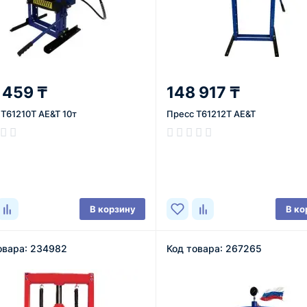
 459 ₸
148 917 ₸
T61210T AE&T 10т
Пресс T61212T AE&T
ичии
В наличии
В корзину
В ко
овара: 234982
Код товара: 267265