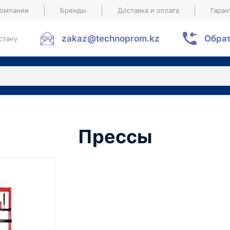
компании
Бренды
Доставка и оплата
Гаран
zakaz@technoprom.kz
Обрат
стану
Прессы