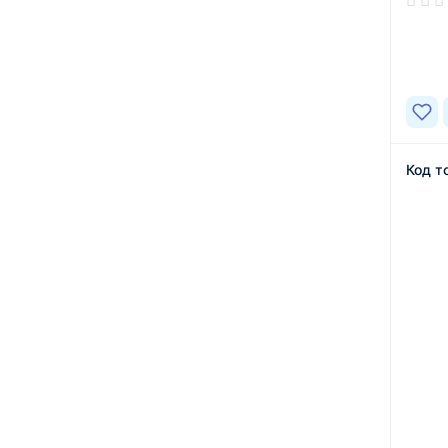
В нал
Код т