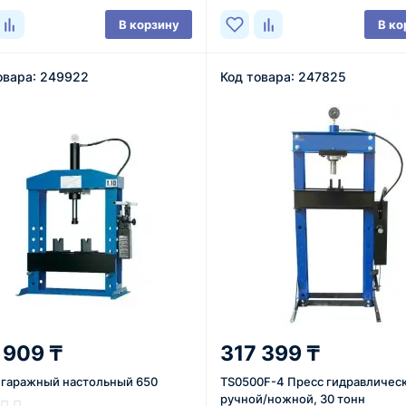
В корзину
В ко
овара: 249922
Код товара: 247825
 909 ₸
317 399 ₸
 гаражный настольный 650
TS0500F-4 Пресс гидравличес
ручной/ножной, 30 тонн