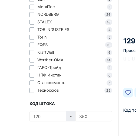
MetalTec
1
NORDBERG
26
STALEX
18
TOR INDUSTRIES
4
Torin
5
129
EQFS
10
Пресс 
KraftWell
6
Werther-OMA
14
В нал
ГАРО-Трейд
1
НПФ Инстан
6
Станкоимпорт
5
Техносоюз
25
ХОД ШТОКА
Код т
-