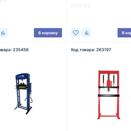
ичии
В наличии
В корзину
В ко
овара: 235456
Код товара: 263197