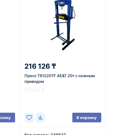
216 126 ₸
Пресс T61220TF AE&T 20т с ножным
приводом
В наличии
рзину
В корзину
Код товара: 248512