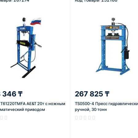
 346 ₸
267 825 ₸
 T61220TMFA AE&T 20т с ножным
TS0500-4 Пресс гидравлическ
вматический приводом
ручной, 30 тонн
ичии
В наличии