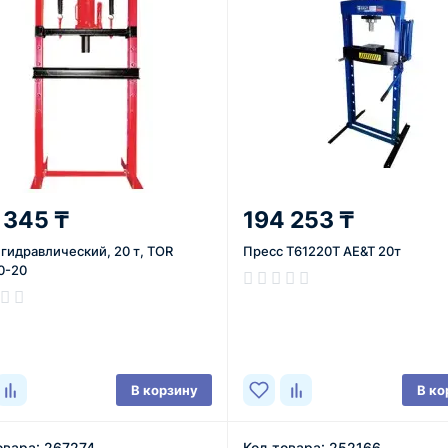
 345 ₸
194 253 ₸
гидравлический, 20 т, TOR
Пресс T61220T AE&T 20т
0-20
В наличии
ичии
В корзину
В ко
овара: 267274
Код товара: 252166