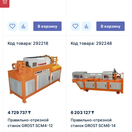
В наличии
В наличии
В корзину
В корзину
Код товара: 292218
Код товара: 292248
4 729 737 ₸
6 203 127 ₸
Правильно-отрезной
Правильно-отрезной
станок GROST SCM4-12
станок GROST SCM6-14