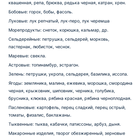
квашенная, репа, брюква, редька черная, катран, хрен.
Бобовые: горох, бобы, фасоль.
Луковые: лук репчатый, лук-перо, лук черемша
Морепродукты: снеток, корюшка, кальмар, др.
Сельдерейные: петрушка, сельдерей, морковь,
пастернак, любисток, чеснок.
Маревые: свекла.
Астровые: топинамбур, эстрагон.
Зелень: петрушки, укропа, сельдерея, базилика, иссопа.
Ягоды: земляника, малина, ежевика, морошка, смородина
черная, крыжовник, шиповник, черника, голубика,
брусника, клюква, рябина красная, рябина черноплодная.
Пасленовые: картофель, перец сладкий, перец острый,
томаты, физалис, баклажаны.
Тыквенные: тыква, кабачки, патиссоны, арбуз, дыня.
Макаронные изделия, творог обезжиренный, зерновые