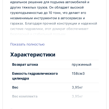
идеальное решение для подъема автомобилей и
других тяжелых грузов. Он обладает высокой
грузоподъемностью до 10 тонн, что делает его
незаменимым инструментом в автосервисах и
гаражах. Благодаря прочной конструкции и надежной
системе гидравлики, этот домкрат обеспечивает
безопасный и стабильный подъем.
Преимущества:
Показать полностью
Домкрат гидравлический РОСТ ДГ-10100 легко
Характеристики
собирается и устанавливается. Его компактные
размеры позволяют хранить его даже в
Возврат штока
пружинный
ограниченном пространстве. Благодаря удобной
рукоятке и плавному подъему, работать с этим
Емкость гидравлического
158см3
цилиндра
домкратом легко и комфортно.
Грузоподъемность до 10 тонн
Вес
3,95кг
Прочная и надежная конструкция
Вес комплекта
Легкий и компактный
3,95кг
Удобная в использовании
Внешний диаметр
70мм
Домкрат гидравлический РОСТ ДГ-10100 от