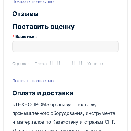
Показать полностью
Технопром - это отличное сочетание качества и
Габариты, ДхШхВ, мм
113х70х150мм
надежности. Приобретите его прямо сейчас и
Отзывы
Грузоподъемность
10т
убедитесь в его высоких технических
характеристиках!
Поставить оценку
Температура окружающей
-31 +40
среды, °C
Ваше имя:
Ход поршня
100мм
Оценка:
Плохо
Хорошо
Показать полностью
Написать отзыв
Оплата и доставка
Отправить
«ТЕХНОПРОМ» организует поставку
промышленного оборудования, инструмента
и материалов по
Казахстану
и странам СНГ.
Мы рассчитываем стоимость товара и