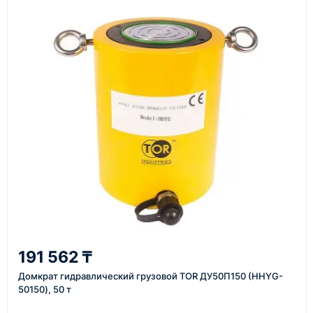
материалы
Как оформить заказ
1
Заявка
Оставьте заявку на сайте, по телефону или через
форму обратного звонка.
2
191 562 ₸
Уточнение задачи
Домкрат гидравлический грузовой TOR ДУ50П150 (HHYG-
Менеджер связывается с вами, уточняет
50150), 50 т
характеристики товара, город доставки и условия