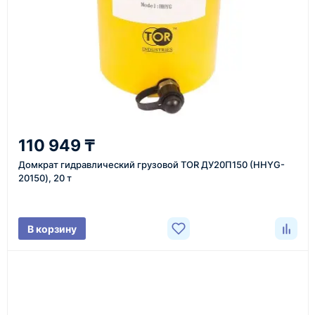
Казахстан и СНГ
доставка оборудования в разные города и
регионы
От 7–14 дней
110 949 ₸
средний срок доставки по большинству поставок
Домкрат гидравлический грузовой TOR ДУ20П150 (HHYG-
20150), 20 т
Фото/видео
В корзину
проверка товара перед отправкой клиенту
Документы
счёт, договор, накладные и сопроводительные