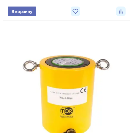
поставки.
В корзину
3
Расчёт
Подбираем оборудование, рассчитываем
стоимость товара и ориентировочную стоимость
доставки.
4
Счёт и оплата
Согласовываем условия, готовим счёт, договор
или спецификацию и принимаем оплату по
реквизитам.