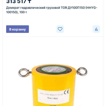
313 517 ₸
Уточнение задачи
Домкрат гидравлический грузовой TOR ДУ100П150 (HHYG-
Менеджер связывается с вами, уточняет
100150), 100 т
характеристики товара, город доставки и условия
поставки.
В корзину
3
Расчёт
Подбираем оборудование, рассчитываем
стоимость товара и ориентировочную стоимость
доставки.
4
Счёт и оплата
Согласовываем условия, готовим счёт, договор