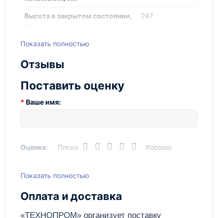
долговечностью. Он обеспечивает плавное и
стабильное поднятие груза, что позволяет избежать
Высота в закрытом состоянии,
247
мм
повреждений и обеспечить безопасность при
работе. Технопром рекомендует использовать этот
Показать полностью
Высота подхвата, мм
247
домкрат для выполнения различных
грузоподъемных работ.
Высота упаковки, мм
314
Отзывы
Современный дизайн и компактные размеры
Габариты упаковки, мм
314х198х130
делают этот домкрат удобным в эксплуатации и
Поставить оценку
хранении. Благодаря прочной конструкции и
Глубина упаковки, мм
130
Ваше имя:
качественным материалам, он будет служить вам
долгие годы, не теряя своих характеристик.
Грузоподъемность, т
50
Приобретая домкрат гидравлический грузовой TOR
ДУ50П150 (HHYG-50150), вы получаете надежный
Диаметр штока поршня, мм
70
помощник для выполнения различных задач.
Оценка:
Плохо
Хорошо
Модель насоса
HHB-700А
Домкрат гидравлический грузовой TOR ДУ50П150
(HHYG-50150) предназначен для подъема и
Нагрузка, кН
496
Показать полностью
Написать отзыв
удержания грузов весом до 50 тонн. Этот
Рабочий объем масла, см3
1147
надежный и прочный домкрат идеально подходит
Оплата и доставка
для использования в автосервисах,
Тип
Односторонний
производственных цехах и складах. С его помощью
Отправить
«ТЕХНОПРОМ» организует поставку