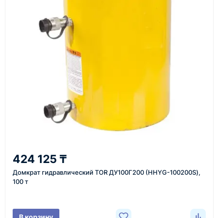
Перед отгрузкой товары проходят визуальную
проверку. По запросу клиента мы можем отправить
фото- или видеоотчёт о состоянии товара на
момент отправки.
Срок поставки зависит от наличия товара у
поставщика, города доставки, габаритов груза,
выбранной транспортной компании и условий
маршрута.
Средний срок доставки по большинству
поставок составляет 7–14 дней. По товарам в
наличии и близким направлениям возможна
424 125 ₸
более быстрая отправка. Точный срок
Домкрат гидравлический TOR ДУ100Г200 (HHYG-100200S),
менеджер сообщает при расчёте заказа.
100 т
Варианты доставки
В корзину