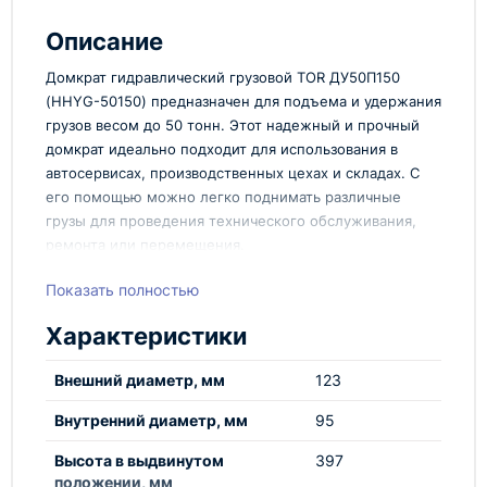
Описание
Домкрат гидравлический грузовой TOR ДУ50П150
(HHYG-50150) предназначен для подъема и удержания
грузов весом до 50 тонн. Этот надежный и прочный
домкрат идеально подходит для использования в
автосервисах, производственных цехах и складах. С
его помощью можно легко поднимать различные
грузы для проведения технического обслуживания,
ремонта или перемещения.
Характеристики:
Показать полностью
Грузоподъемность: 50 тонн
Характеристики
Максимальная высота подъема: 150 мм
Минимальная высота подъема: 50 мм
Внешний диаметр, мм
123
Материал корпуса: высокопрочная сталь
Внутренний диаметр, мм
Гидравлическая система: двухступенчатая
95
Домкрат гидравлический грузовой TOR ДУ50П150
Высота в выдвинутом
397
(HHYG-50150) отличается высокой надежностью и
положении, мм