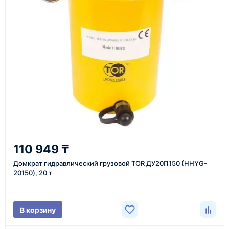
Также вы можете заказать оборудование и
выполнения различных задач.
инструменты по номеру телефона в шапке сайта
или через онлайн-форму запроса обратного звонка.
Казахстан и СНГ
доставка оборудования в разные города и
регионы
От 7–14 дней
110 949 ₸
средний срок доставки по большинству поставок
Домкрат гидравлический грузовой TOR ДУ20П150 (HHYG-
20150), 20 т
Фото/видео
В корзину
проверка товара перед отправкой клиенту