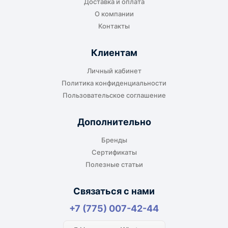
Доставка и оплата
или ближайшем доступном пункте выдачи.
О компании
Контакты
Клиентам
До адреса клиента
Личный кабинет
Подходит, если нужно доставить
Политика конфиденциальности
оборудование прямо на объект, склад,
Пользовательское соглашение
производство или в офис. Возможность
адресной доставки зависит от города, веса и
Дополнительно
габаритов груза.
Бренды
Сертификаты
Полезные статьи
Отдельный транспорт
Связаться с нами
Для крупногабаритных, тяжёлых или
+7 (775) 007-42-44
нестандартных грузов доставка