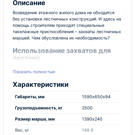
Описание
Возведение этажного жилого дома не обходится
без установки лестничных конструкций. И здесь на
помощь строителям приходят специальные
такелажные приспособления – захваты лестничных
маршей. Чем обусловлена их необходимость?
Использование захватов для
лестниц
Геометрия лестничного марша – довольно сложная
Показать полностью
в плане транспортировки. Из-за специфической
формы его невозможно поднять с помощью крюка
Характеристики
или винтового захвата. С другой стороны –
значительная масса марша требует максимально
Габариты, мм
1590х650х94
надежного и стабильного крепления, во имя
обеспечения безопасности на строительной
Грузоподъемность, кг
2500
площадке.
Размер марша, мм
1390х240
Захват лестничных маршей – это специфическое
грузозахватное приспособление, представляющее
Вес, кг
148.8
собой длинные и плоские металлические вилы «С»-