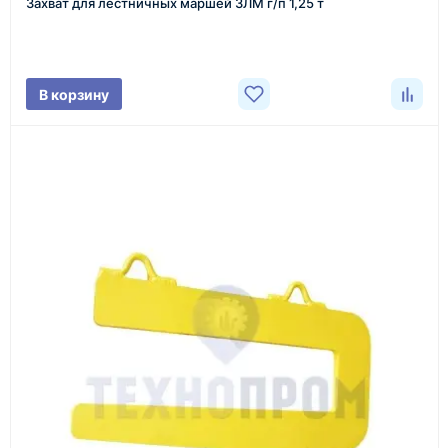
Захват для лестничных маршей ЗЛМ г/п 1,25 т
Менеджер связывается с вами, уточняет
характеристики товара, город доставки и условия
поставки.
В корзину
3
Расчёт
Подбираем оборудование, рассчитываем
стоимость товара и ориентировочную стоимость
доставки.
4
Счёт и оплата
Согласовываем условия, готовим счёт, договор
или спецификацию и принимаем оплату по