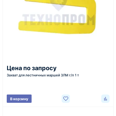
инструменты по номеру телефона в шапке сайта
или через онлайн-форму запроса обратного звонка.
Казахстан и СНГ
доставка оборудования в разные города и
регионы
От 7–14 дней
Цена по запросу
средний срок доставки по большинству поставок
Захват для лестничных маршей ЗЛМ г/п 1 т
Фото/видео
В корзину
проверка товара перед отправкой клиенту