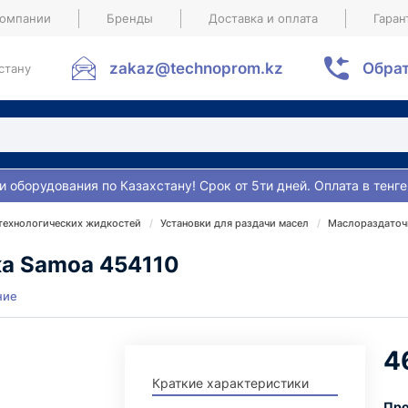
компании
Бренды
Доставка и оплата
Гаран
zakaz@technoprom.kz
Обрат
стану
и оборудования по Казахстану! Срок от 5ти дней. Оплата в тенге
 технологических жидкостей
Установки для раздачи масел
Маслораздаточн
ка Samoa 454110
ние
4
Краткие характеристики
Про