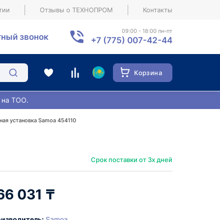
тии
Отзывы о ТЕХНОПРОМ
Контакты
09:00 - 18:00 пн-пт
ный звонок
+7 (775) 007-42-44
Корзина
 на ТОО.
ая установка Samoa 454110
Срок поставки от 3х дней
66 031 ₸
изводитель:
Samoa