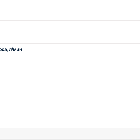
са, л/мин