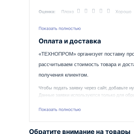
Оценка:
Плохо
Хорошо
Показать полностью
Написать отзыв
Оплата и доставка
«ТЕХНОПРОМ» организует поставку про
рассчитываем стоимость товара и дост
получения клиентом.
Чтобы подать заявку через сайт, добавьте н
Данные заявки используются только для обра
Наш сотрудник свяжется с вами, чтобы подтв
Показать полностью
Также вы можете заказать оборудование и ин
Обратите внимание на товары