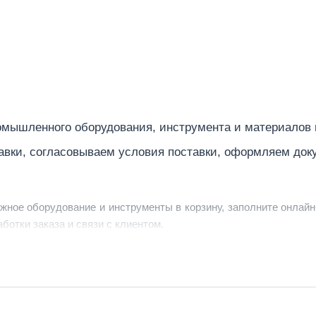
мышленного оборудования, инструмента и материалов
авки, согласовываем условия поставки, оформляем док
ужное оборудование и инструменты в корзину, заполните онлайн
ботки заказа и связи с клиентом.
ердить заявку, уточнить детали, рассчитать стоимость поставк
струменты по номеру телефона в шапке сайта или через онлайн