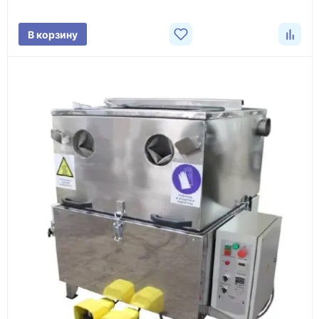
поставки.
В корзину
3
Расчёт
Подбираем оборудование, рассчитываем
стоимость товара и ориентировочную стоимость
доставки.
4
Счёт и оплата
Согласовываем условия, готовим счёт, договор
или спецификацию и принимаем оплату по
реквизитам.