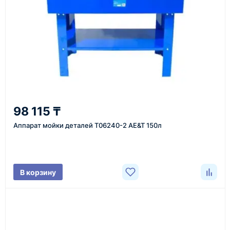
Казахстан и СНГ
доставка оборудования в разные города и
регионы
От 7–14 дней
98 115 ₸
средний срок доставки по большинству поставок
Аппарат мойки деталей T06240-2 AE&T 150л
Фото/видео
В корзину
проверка товара перед отправкой клиенту
Документы
счёт, договор, накладные и сопроводительные