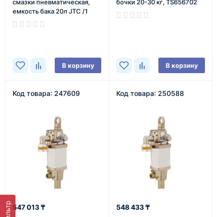
смазки пневматическая,
бочки 20-30 кг, TS656702
емкость бака 20л JTC /1
В наличии
В наличии
В корзину
В корзину
Код товара: 247609
Код товара: 250588
Фильтр
547 013 ₸
548 433 ₸