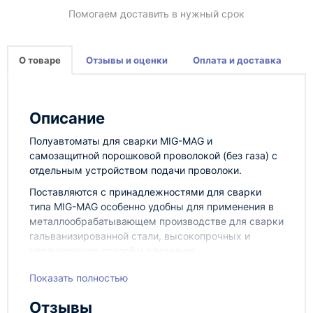
Помогаем доставить в нужный срок
О товаре
Отзывы и оценки
Оплата и доставка
Описание
Полуавтоматы для сварки MIG-MAG и
самозащитной порошковой проволокой (без газа) с
отдельным устройством подачи проволоки.
Поставляются с принадлежностями для сварки
типа MIG-MAG особенно удобны для применения в
металлообрабатывающем производстве для сварки
гальванизированной стали, высокопрочных и
нержавеющих сталей и алюминия
микропроцессорное управление автоматическое
Показать полностью
регулирование скорости подачи проволоки в
соответствии с характеристиками свариваемого
Отзывы
материала, защитного газа и диаметра проволоки