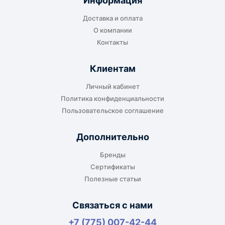
Информация
транспортной компании в городе получателя
Доставка и оплата
или ближайшем доступном пункте выдачи.
О компании
Контакты
Клиентам
До адреса клиента
Личный кабинет
Подходит, если нужно доставить
Политика конфиденциальности
оборудование прямо на объект, склад,
Пользовательское соглашение
производство или в офис. Возможность
адресной доставки зависит от города, веса и
Дополнительно
габаритов груза.
Бренды
Сертификаты
Полезные статьи
Отдельный транспорт
Связаться с нами
Для крупногабаритных, тяжёлых или
+7 (775) 007-42-44