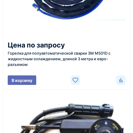
Казахстан и СНГ
доставка оборудования в разные города и
регионы
От 7–14 дней
Цена по запросу
средний срок доставки по большинству поставок
Горелка для полуавтоматической сварки 3M M501D с
жидкостным охлаждением, длиной 3 метра и евро-
разъемом
Фото/видео
В корзину
проверка товара перед отправкой клиенту
Документы
счёт, договор, накладные и сопроводительные
материалы