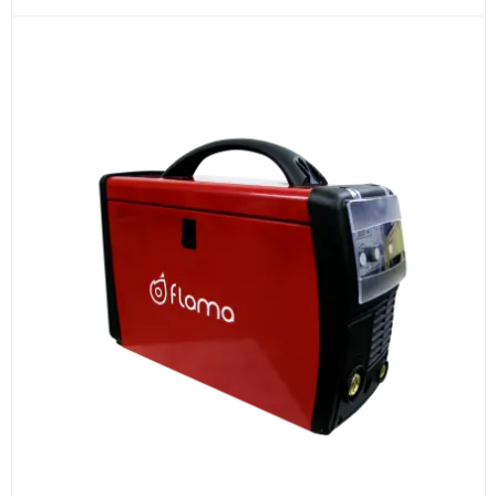
3
Расчёт
Подбираем оборудование, рассчитываем
стоимость товара и ориентировочную стоимость
доставки.
4
Счёт и оплата
Согласовываем условия, готовим счёт, договор
или спецификацию и принимаем оплату по
реквизитам.
5