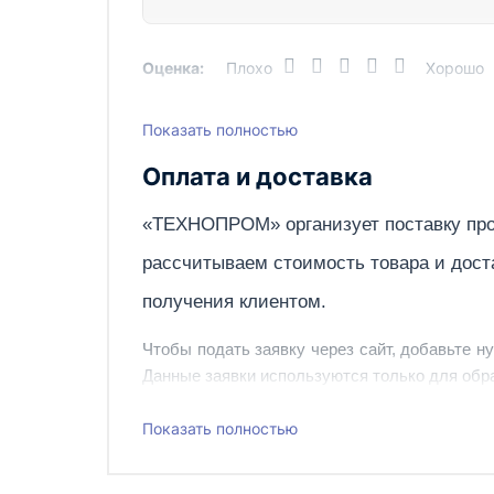
Оценка:
Плохо
Хорошо
Показать полностью
Написать отзыв
Оплата и доставка
«ТЕХНОПРОМ» организует поставку про
рассчитываем стоимость товара и дост
получения клиентом.
Чтобы подать заявку через сайт, добавьте н
Данные заявки используются только для обра
Наш сотрудник свяжется с вами, чтобы подтв
Показать полностью
Также вы можете заказать оборудование и ин