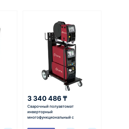
Документы
вкой
счёт, договор, накладные и
сопроводительные материалы
5
ата
Отправка
м условия,
Проверяем товар перед
3 340 486 ₸
 договор или
отправкой, организуем
Сварочный полуавтомат
ю и
доставку и передаём
инверторный
плату по
клиенту данные по
многофункциональный с
отгрузке.
м и
синергетическим управлением и
импульсным режимом Flama