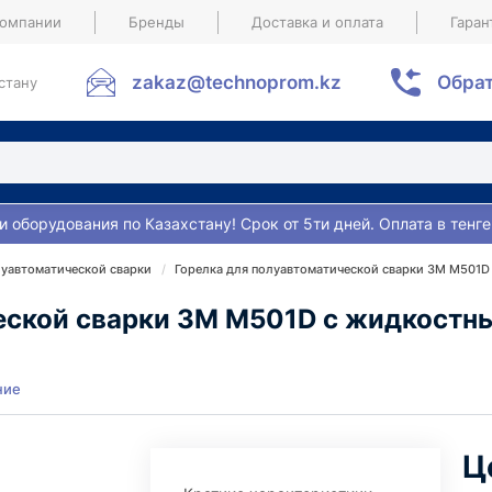
компании
Бренды
Доставка и оплата
Гаран
zakaz@technoprom.kz
Обрат
стану
и оборудования по Казахстану! Срок от 5ти дней. Оплата в тенге
луавтоматической сварки
Горелка для полуавтоматической сварки 3M M501D
еской сварки 3M M501D с жидкостн
ние
Ц