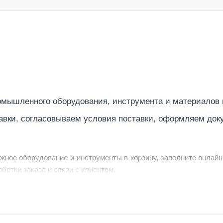
мышленного оборудования, инструмента и материалов
авки, согласовываем условия поставки, оформляем док
ужное оборудование и инструменты в корзину, заполните онлайн
ботки заказа и связи с клиентом.
ердить заявку, уточнить детали, рассчитать стоимость поставк
струменты по номеру телефона в шапке сайта или через онлайн