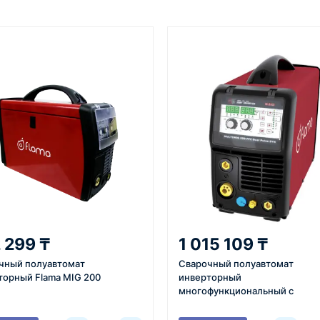
От 7–14 дней
Фото/видео
средний срок доставки по
проверка товара перед отпра
большинству поставок
клиенту
3
4
 задачи
Расчёт
Счёт и опл
вязывается с
Подбираем
Согласовывае
 299 ₸
1 015 109 ₸
яет
оборудование,
готовим счёт,
чный полуавтомат
Сварочный полуавтомат
ики товара,
рассчитываем стоимость
спецификаци
торный Flama MIG 200
инверторный
вки и условия
товара и
принимаем о
многофункциональный с
ориентировочную
реквизитам.
синергетическим управление
стоимость доставки.
импульсным режимом Flama