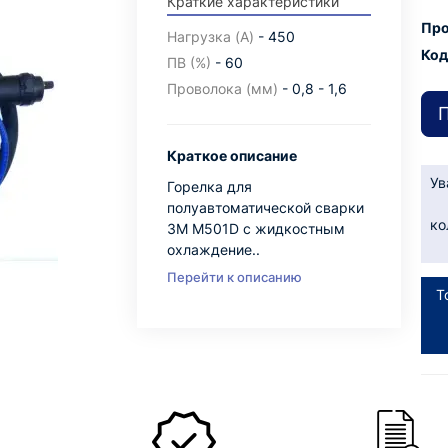
Краткие характеристики
Про
Нагрузка (А)
- 450
Код
ПВ (%)
- 60
Проволока (мм)
- 0,8 - 1,6
П
Краткое описание
Ув
Горелка для
полуавтоматической сварки
ко
3M M501D с жидкостным
охлаждение..
Перейти к описанию
Т