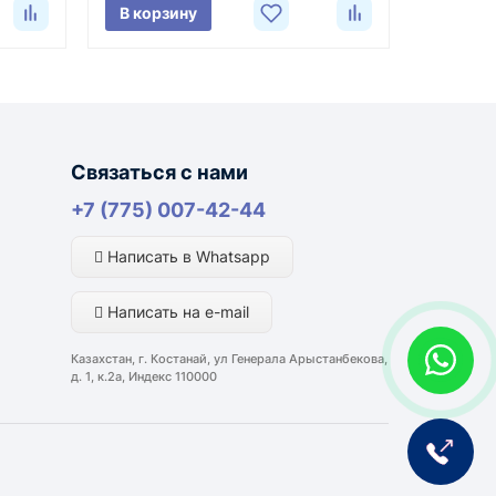
В корзину
MULTIMIG 400 Dual Pulse
лняются из России, Казахстана и Китая — в
Связаться с нами
ли видеоотчёт о состоянии товара на момент
+7 (775) 007-42-44
Написать в Whatsapp
портной компании и условий маршрута.
Написать на e-mail
ким направлениям возможна более быстрая
Казахстан, г. Костанай, ул Генерала Арыстанбекова,
д. 1, к.2а, Индекс 110000