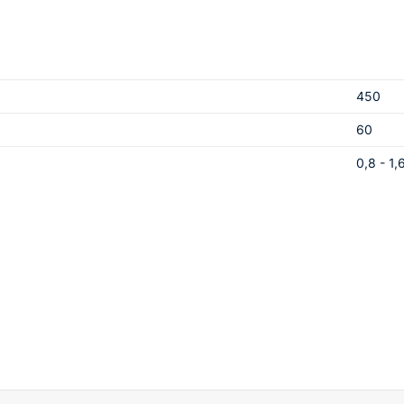
я
ащения перегрева
сти
M501D идеально подходит для профессионального использован
450
надежного партнера для выполнения качественных сварочных ра
60
0,8 - 1,