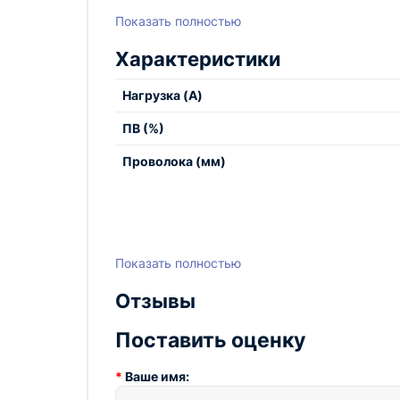
Длина горелки – 3 метра
Евро-разъем для удобного подключени
Показать полностью
Жидкостное охлаждение для предотвр
Характеристики
Надежная конструкция для долговечно
Горелка для полуавтоматической сварки 3M 
Нагрузка (А)
Приобретая этот инструмент, вы получаете 
ПВ (%)
Проволока (мм)
Показать полностью
Отзывы
Поставить оценку
Ваше имя: