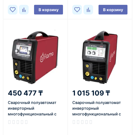
В корзину
В корзину
450 477 ₸
1 015 109 ₸
Сварочный полуавтомат
Сварочный полуавтомат
инверторный
инверторный
многофункциональный с
многофункциональный с
синергетическим
синергетическим
управлением Flama POWER
управлением и импульсным
MIG 200 LCD
режимом Flama MULTIMIG