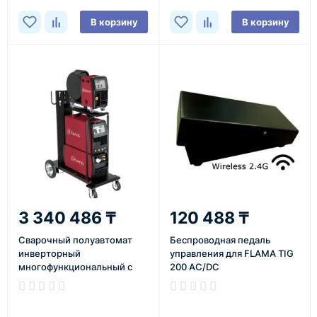
250 Dual Pulse
В корзину
В корзину
3 340 486 ₸
120 488 ₸
Сварочный полуавтомат
Беспроводная педаль
инверторный
управления для FLAMA TIG
многофункциональный с
200 AC/DC
синергетическим
управлением и импульсным
режимом Flama MULTIMIG