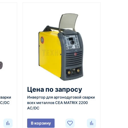
 повлияют на стабильность сварочного
Документы
рочного тока непосредственно с рукоятки
вкой
счёт, договор, накладные и
сопроводительные материалы
лаги, коррозии, соляного тумана.
ом, позволяет добиться отличных
ые деформации и вероятность прожога, а
5
ата
Отправка
вольфрама в состав шва.
м условия,
Проверяем товар перед
нять более тонкую их регулировку.
Цена по запросу
 договор или
отправкой, организуем
сварки
Инвертор для аргонодуговой сварки
ю и
доставку и передаём
AC/DC
всех металлов CEA MATRIX 2200
плату по
клиенту данные по
 эффект для сварки алюминия.
AC/DC
отгрузке.
В корзину