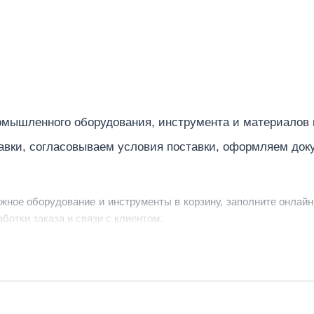
даются отдельно на панели управления перед сваркой.
рки позволяет добиваться отличного очищающего/проплавляюще
я обладает высокими динамическими характеристиками и являе
угольная отлично подходит для сварки малых толщин потому чт
ацию.
10 мин. цикл, 40 град.С). Напряжение холостого хода 66 Вольт
 сварочных электродов. Встроенные функции Arc Force (ММА), A
мышленного оборудования, инструмента и материалов
ефектов.
авки, согласовываем условия поставки, оформляем док
ь сварочный ток и контролировать его во время сварки.
сварки: бесконтактный высокочастотный поджиг HF TIG DC и ко
причинам опасен или запрещен. Возможен выбор между двухт
ужное оборудование и инструменты в корзину, заполните онлайн
ботки заказа и связи с клиентом.
DC построен на IGBT транзисторах, электронный компоненты з
 проверяется на пробой напряжением 440 Вольт, класс изоляци
ердить заявку, уточнить детали, рассчитать стоимость поставк
атруднений.
фазным током в диапазоне напряжения частотой 50/60 Гц.
струменты по номеру телефона в шапке сайта или через онлайн
ой напряжением силой 440В конденсаторов инвертора для выяв