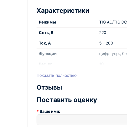
-
выбор форм полуволн при сварке алюмини
форма полуволны идеально подходит для сва
Характеристики
малых толщин, лучшее разрушение оксидной 
Режимы
TIG AC/TIG D
- регулировка
частоты переменного тока
(не
дуги, чем выше частота, тем уже дуга: это 
Сеть, В
220
-
минимальный ток от 5А
позволяет свариват
Ток, А
5 - 200
- возможность использовать
беспроводной п
убедиться. Пульт работает абсолютно автоно
Функции
цифр. упр., б
имеет
возможность подключения педали
упр
Вес, кг
10
-
компактное исполнение
при весе 10кг, раб
монтажных и выездных работах
Показать полностью
- стабилизация тока от 5А, импульсный реж
Отзывы
деформаций
Далее подробно об этих и других особенност
Поставить оценку
Flama TIG 200 AC/DC - сварочный аппарат по
понятная циклограмма на панели управления
Ваше имя:
газом, время нарастания тока ,номинальное з
Инвертор обладает возможностью импульсной