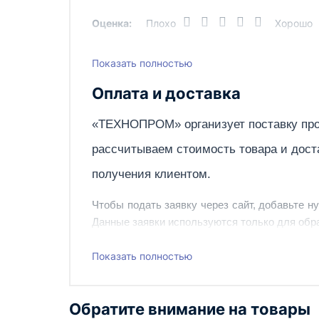
деформации. Ширина и частота импульсов за
Оценка:
Плохо
Хорошо
Функция баланса полярности для TIG AC сва
типа волн для TIG AC сварки: прямоугольна
подходит для сварки средних толщин, а тре
Показать полностью
Написать отзыв
материал и позволяет уменьшить его деформ
Оплата и доставка
Максимальный сварочный ток 200 А c ПВ 35% (
обеспечивает легкий поджиг для любых типов
«ТЕХНОПРОМ» организует поставку про
процесс и снижают вероятность появления д
рассчитываем стоимость товара и дост
Цифровой дисплей позволяет точно выставлят
получения клиентом.
2 режима зажигания сварочной дуги для TIG 
высокочастотным разрядом по каким-либо 
сварочной горелки для TIG сварки.
Чтобы подать заявку через сайт, добавьте н
Данные заявки используются только для обра
Инверторный сварочный аппарат TIG 200 AC/
дополнительным слоем лака. Каждый аппарат
Наш сотрудник свяжется с вами, чтобы подтв
кабелями при пониженном напряжении без з
Показать полностью
Питание сети аппарата осуществляется одно
Также вы можете заказать оборудование и ин
На заводе осуществляется проверка на проб
Обратите внимание на товары