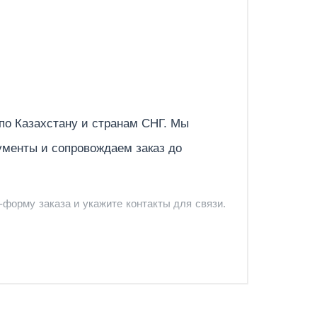
го эффекта при сварке алюминия. Выбор
тся универсальной, синусоидальная идеально
о обеспечивает уменьшенное тепловложение в
 и встроенная функция Hot Start (ММА),
Отправить
ntisticking (ММА) облегчают сварочный
 по
Казахстану
и странам СНГ. Мы
ументы и сопровождаем заказ до
нтактный поджиг Lift TIG DC когда поджиг
актным и четырехтактным режимом работы
-форму заказа и укажите контакты для связи.
ащищены от запыления, платы покрыты
и H. Работа с генератором и длинными
и и предложить удобный вариант доставки.
-форму запроса обратного звонка.
ления дефектов.