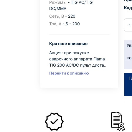
Режимы
- TIG AC/TIG
Код
DC/MMA
Сеть, В
- 220
Ток, А
- 5 - 200
Краткое описание
Ув
Акция: при покупке
ко
сварочного аппарата Flama
TIG 200 AC/DC пульт диста..
Перейти к описанию
Т