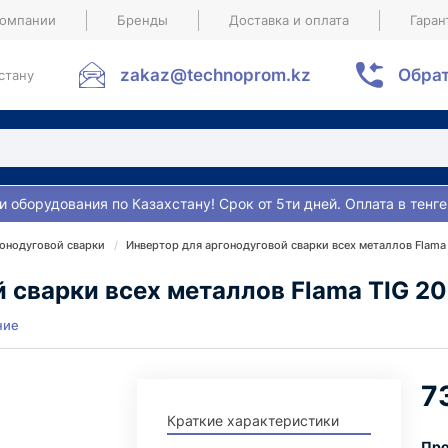
компании
Бренды
Доставка и оплата
Гаран
zakaz@technoprom.kz
Обрат
стану
и оборудования по Казахстану! Срок от 5ти дней. Оплата в тенге
онодуговой сварки
Инвертор для аргонодуговой сварки всех металлов Flama
 сварки всех металлов Flama TIG 2
ние
7
Краткие характеристики
Про