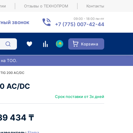
тии
Отзывы о ТЕХНОПРОМ
Контакты
09:00 - 18:00 пн-пт
ный звонок
+7 (775) 007-42-44
Корзина
 на ТОО.
 TIG 200 AC/DC
00 AC/DC
Срок поставки от 3х дней
39 434 ₸
изводитель:
Flama