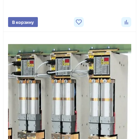
характеристики товара, город доставки и условия
поставки.
В корзину
3
Расчёт
Подбираем оборудование, рассчитываем
стоимость товара и ориентировочную стоимость
доставки.
4
Счёт и оплата
Согласовываем условия, готовим счёт, договор
или спецификацию и принимаем оплату по
реквизитам.