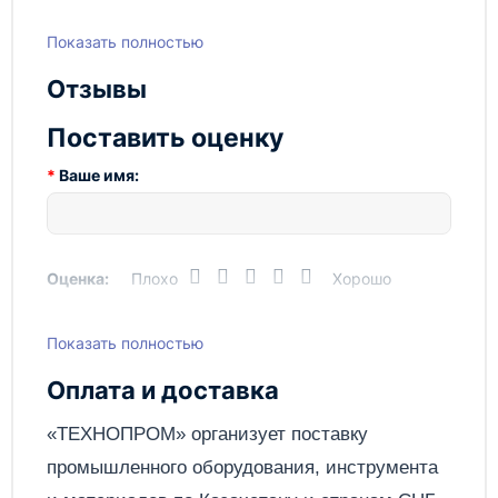
Привод
пневмо
Показать полностью
Примечание
Верхнее рабочее плечо,
радиальный ход
Отзывы
Вес, кг
88
Поставить оценку
Ваше имя:
Оценка:
Плохо
Хорошо
Показать полностью
Написать отзыв
Оплата и доставка
Отправить
«ТЕХНОПРОМ» организует поставку
промышленного оборудования, инструмента