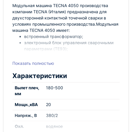
Модульная машина TECNA 4050 производства
компании TECNA (Италия) предназначена для
двухсторонней контактной точечной сварки в
условиях промышленного производства.Модульная
машина TECNA 4050 имеет:
встроенный трансформатор;
электронный блок управления сварочными
параметрами (TE93);
водяное охлаждение трансформатора, плеч,
электродов;
Показать полностью
пневматический привод сжатия;
радиальное перемещение верхнего плеча;
Характеристики
возможность синхронизации блоков
управления.
Вылет плеч,
180-500
мм
Мощн.,кВА
20
Напряж., В
380/2
Охл.
водяное