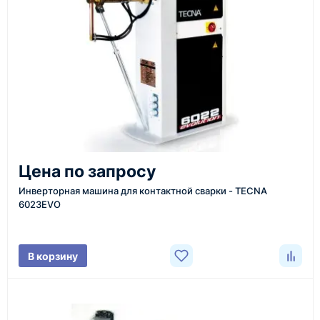
или через онлайн-форму запроса обратного звонка.
Казахстан и СНГ
доставка оборудования в разные города и
регионы
От 7–14 дней
Цена по запросу
средний срок доставки по большинству поставок
Инверторная машина для контактной сварки - TECNA
6023EVO
Фото/видео
В корзину
проверка товара перед отправкой клиенту
Документы