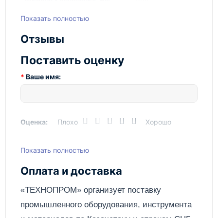
Модель
GB_AV-900-1400
Показать полностью
Отзывы
Поставить оценку
Ваше имя:
Оценка:
Плохо
Хорошо
Показать полностью
Написать отзыв
Оплата и доставка
Отправить
«ТЕХНОПРОМ» организует поставку
промышленного оборудования, инструмента