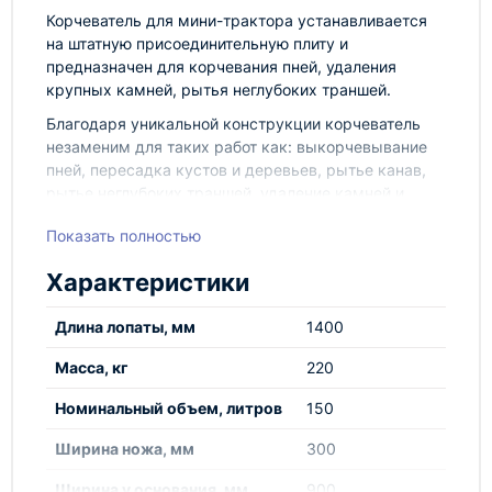
Корчеватель для мини-трактора устанавливается
на штатную присоединительную плиту и
предназначен для корчевания пней, удаления
крупных камней, рытья неглубоких траншей.
Благодаря уникальной конструкции корчеватель
незаменим для таких работ как: выкорчевывание
пней, пересадка кустов и деревьев, рытье канав,
рытье неглубоких траншей, удаление камней и
других твердых включений, рыхление твердого
Показать полностью
грунта.
Характеристики
Длина лопаты, мм
1400
Масса, кг
220
Номинальный объем, литров
150
Ширина ножа, мм
300
Ширина у основания, мм
900