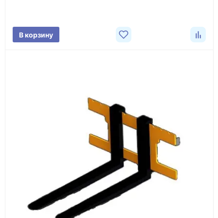
характеристики товара, город доставки и условия
поставки.
В корзину
3
Расчёт
Подбираем оборудование, рассчитываем
стоимость товара и ориентировочную стоимость
доставки.
4
Счёт и оплата
Согласовываем условия, готовим счёт, договор
или спецификацию и принимаем оплату по
реквизитам.