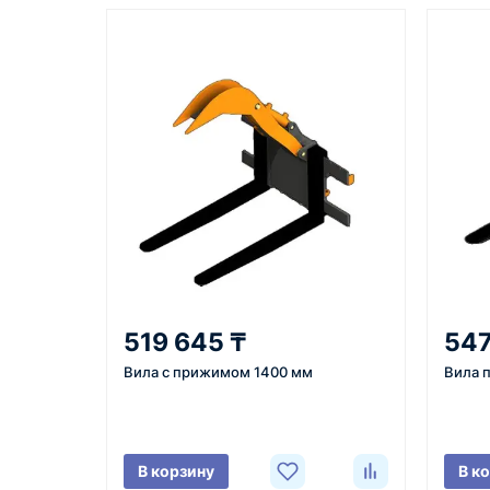
Казахстан и СНГ
доставка оборудования в разные
города и регионы
Как оформить заказ
1
2
Заявка
Уточнение
Оставьте заявку на сайте,
Менеджер с
519 645 ₸
547
по телефону или через
вами, уточн
Вила с прижимом 1400 мм
Вила 
форму обратного звонка.
характерист
город доста
поставки.
В корзину
В к