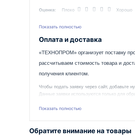
Оценка:
Плохо
Хорошо
Показать полностью
Написать отзыв
Оплата и доставка
«ТЕХНОПРОМ» организует поставку про
рассчитываем стоимость товара и дост
получения клиентом.
Чтобы подать заявку через сайт, добавьте н
Данные заявки используются только для обра
Наш сотрудник свяжется с вами, чтобы подтв
Показать полностью
Также вы можете заказать оборудование и ин
Обратите внимание на товары