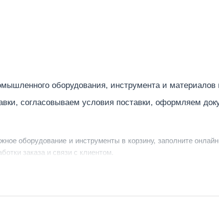
мышленного оборудования, инструмента и материалов
авки, согласовываем условия поставки, оформляем док
ужное оборудование и инструменты в корзину, заполните онлайн
ботки заказа и связи с клиентом.
ердить заявку, уточнить детали, рассчитать стоимость поставк
струменты по номеру телефона в шапке сайта или через онлайн