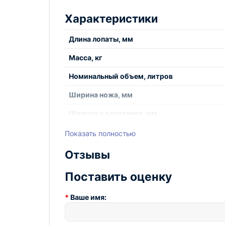
уборке мусора и многого другого. Благодаря
Характеристики
помощником как для профессионалов, так и 
Приобретите корчеватель (копатель) GB-AV-7
Длина лопаты, мм
Масса, кг
Номинальный объем, литров
Ширина ножа, мм
Ширина у основания, мм
Модель
Показать полностью
Отзывы
Поставить оценку
Ваше имя: