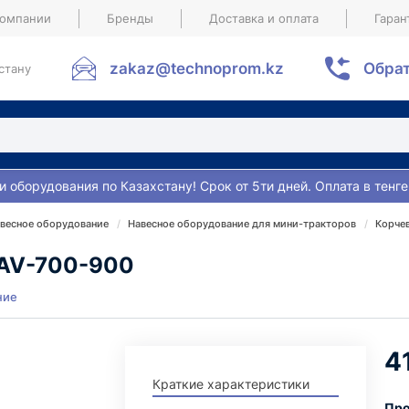
компании
Бренды
Доставка и оплата
Гаран
zakaz@technoprom.kz
Обрат
стану
и оборудования по Казахстану! Срок от 5ти дней. Оплата в тенге
весное оборудование
Навесное оборудование для мини-тракторов
Корчев
-AV-700-900
ние
4
Краткие характеристики
Про