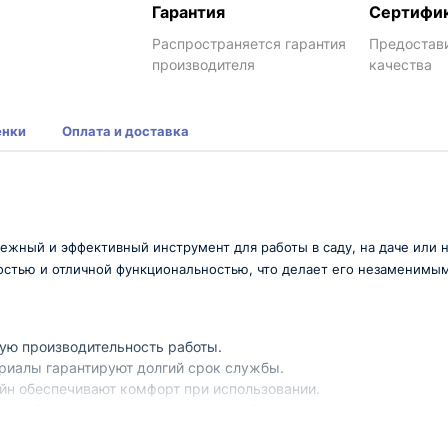
Гарантия
Сертифи
Распространяется гарантия
Предостав
производителя
качества
енки
Оплата и доставка
адежный и эффективный инструмент для работы в саду, на даче или
остью и отличной функциональностью, что делает его незаменимы
ую производительность работы.
риалы гарантируют долгий срок службы.
йн обеспечивают комфорт при использовании.
ет выбирать оптимальный режим работы.
ехнопром - это надежный помощник для выполнения различных з