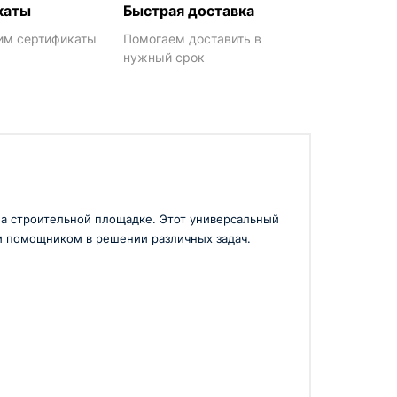
каты
Быстрая доставка
им сертификаты
Помогаем доставить в
нужный срок
 на строительной площадке. Этот универсальный
м помощником в решении различных задач.
адач по обработке почвы, выкапыванию ям,