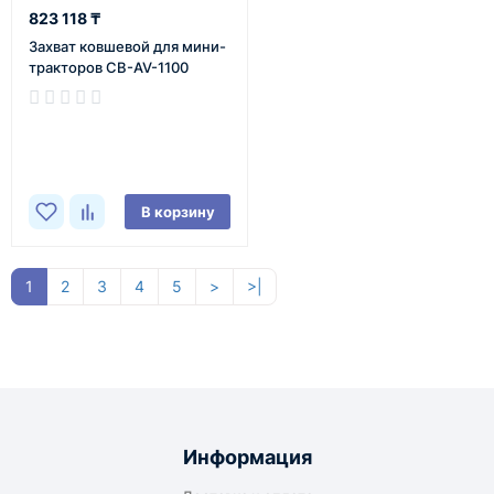
823 118 ₸
Захват ковшевой для мини-
тракторов CB-AV-1100
В наличии
В корзину
1
2
3
4
5
>
>|
Информация