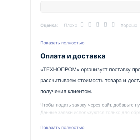
Емкость парогенератора, л
Вид обогрева
Оценка:
Плохо
Хорошо
Максимальная производительность по пару
Показать полностью
Написать отзыв
Оплата и доставка
электрод
«ТЕХНОПРОМ» организует поставку про
элементо
рассчитываем стоимость товара и дост
элементо
получения клиентом.
Номинальная мощность,
Чтобы подать заявку через сайт, добавьте н
элементо
кВт
Данные заявки используются только для обра
утюга
Наш сотрудник свяжется с вами, чтобы подтв
Показать полностью
Также вы можете заказать оборудование и ин