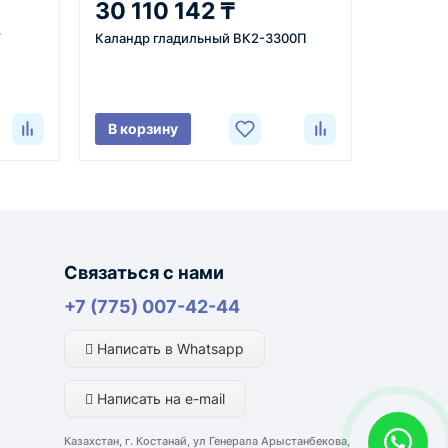
30 110 142 ₸
/
Каландр гладильный ВК2-3300П
В корзину
лняются из России, Казахстана и Китая — в
ли видеоотчёт о состоянии товара на момент
портной компании и условий маршрута.
Связаться с нами
+7 (775) 007-42-44
ким направлениям возможна более быстрая
Написать в Whatsapp
Написать на e-mail
Казахстан, г. Костанай, ул Генерала Арыстанбекова,