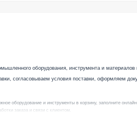
7
Электрический
, кг/ч
4,7
вигателя вентилятора
0,37
мышленного оборудования, инструмента и материалов
в нагрева основного стола
0,9
авки, согласовываем условия поставки, оформляем док
в нагрева поворотного стола
0,2
ужное оборудование и инструменты в корзину, заполните онлайн
в нагрева парогенератора
3,5
ботки заказа и связи с клиентом.
0,85
ердить заявку, уточнить детали, рассчитать стоимость поставк
струменты по номеру телефона в шапке сайта или через онлайн