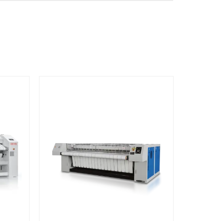
Документы
вкой
счёт, договор, накладные и
сопроводительные материалы
5
ата
Отправка
м условия,
Проверяем товар перед
 договор или
отправкой, организуем
ю и
доставку и передаём
плату по
клиенту данные по
отгрузке.