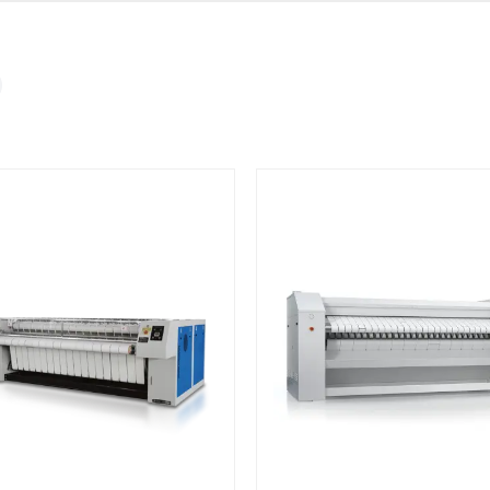
ия
0,02
0,37
От 7–14 дней
Фото/видео
средний срок доставки по
проверка товара перед отпра
440 (590 со столом
большинству поставок
клиенту
для рукавов)
1650 (1820 со стойкой
утюга)
3
4
1880
 задачи
Расчёт
Счёт и опл
120
вязывается с
Подбираем
Согласовывае
яет
оборудование,
готовим счёт,
ики товара,
рассчитываем стоимость
спецификаци
380
вки и условия
товара и
принимаем о
ориентировочную
реквизитам.