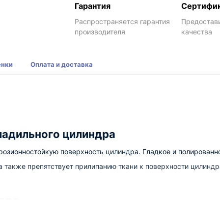
Гарантия
Сертифи
Распространяется гарантия
Предостав
производителя
качества
енки
Оплата и доставка
ладильного цилиндра
розионностойкую поверхность цилиндра. Гладкое и полирован
 а также препятствует прилипанию ткани к поверхности цилиндр
дра
м/мин