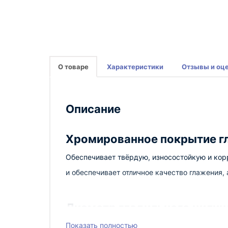
О товаре
Характеристики
Отзывы и оц
Описание
Хромированное покрытие г
Обеспечивает твёрдую, износостойкую и кор
и обеспечивает отличное качество глажения,
Диаметр гладильного цилин
Показать полностью
Диаметр 240 мм, скорость глажения - до 5 