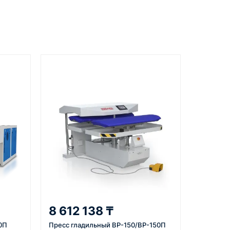
Документы
вкой
счёт, договор, накладные и
сопроводительные материалы
ания (из-за перегрева, наличия пропиток в
5
ата
Отправка
м условия,
Проверяем товар перед
 договор или
отправкой, организуем
е свободным, без заеданий, а работу
ю и
доставку и передаём
плату по
клиенту данные по
отгрузке.
8 612 138 ₸
0П
Пресс гладильный ВР-150/ВР-150П