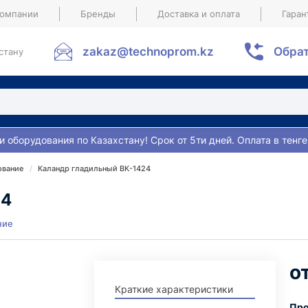
компании
Бренды
Доставка и оплата
Гаран
zakaz@technoprom.kz
Обрат
стану
и оборудования по Казахстану! Срок от 5ти дней. Оплата в тенге
ование
Каландр гладильный ВК-1424
24
ние
Краткие характеристики
Про