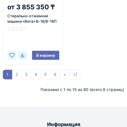
3 855 350 ₸
Cтирально-отжимная
машина «Вега» В-18/В-18П
В корзину
1
2
3
4
5
6
>
>|
Показано с 1 по 15 из 80 (всего 6 страниц)
Информация