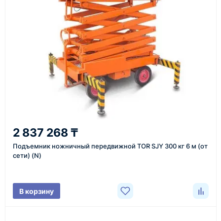
инструменты по номеру телефона в шапке сайта
или через онлайн-форму запроса обратного звонка.
Казахстан и СНГ
доставка оборудования в разные города и
регионы
От 7–14 дней
2 837 268 ₸
средний срок доставки по большинству поставок
Подъемник ножничный передвижной TOR SJY 300 кг 6 м (от
сети) (N)
Фото/видео
В корзину
проверка товара перед отправкой клиенту