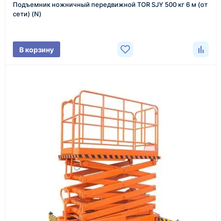
Подъемник ножничный передвижной TOR SJY 500 кг 6 м (от
Менеджер связывается с вами, уточняет
сети) (N)
характеристики товара, город доставки и условия
поставки.
В корзину
3
Расчёт
Подбираем оборудование, рассчитываем
стоимость товара и ориентировочную стоимость
доставки.
4
Счёт и оплата
Согласовываем условия, готовим счёт, договор
или спецификацию и принимаем оплату по