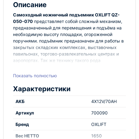
Описание
Самоходный ножничный подъемник OXLIFT QZ-
050-070
представляет собой сложный механизм,
предназначенный для перемещения и подъёма на
необходимую высоту площадки, огороженной
поручнями. подъёмник предназначен для работы в
закрытых складских комплексах, выставочных
павильонах, торгово-развлекательных центрах и
аэропортах. Так же технику такого рода
используют при внешних отделочных работах, при
монтаже/демонтаже декораций или рекламных
Показать полностью
объявлений. Данный подъёмник имеет функцию
электрического передвижения, не требующего
Характеристики
дополнительных усилий. Управление производится
либо из специально отведенного места для
АКБ
4X12V/70AH
оператора, либо путем управления удобной,
эргономичной ручкой. Модель снабжена
Артикул
700090
выдвижными аутригерами, обеспечивающими
Бренд
OXLIFT
стабильность всей конструкции при работе на
большой высоте. На платформу установлены
Вес НЕТТО
1650
складные, либо съёмные поручни. Имеется