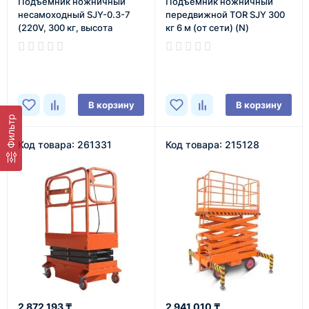
Подъемник ножничный
Подъемник ножничный
несамоxодный SJY-0.3-7
передвижной TOR SJY 300
(220V, 300 кг, высота
кг 6 м (от сети) (N)
подъема 7 м) SMART
В наличии
В наличии
В корзину
В корзину
Фильтр
Код товара: 261331
Код товара: 215128
2 872 193 ₸
2 941 010 ₸