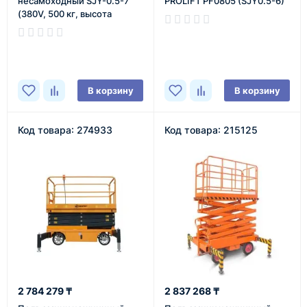
несамоxодный SJY-0.5-7
PROLIFT PF0805 (SJY0.5-6)
(380V, 500 кг, высота
подъема 7 м) SMART
В наличии
В наличии
В корзину
В корзину
Код товара: 274933
Код товара: 215125
2 784 279 ₸
2 837 268 ₸