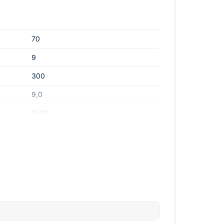
ходит испытания в лаборатории УралНИИЛП и
2/EC on Machinery Factsheet for Machinery и
70
9
300
9,0
1500
2,2
380
2150х1000
сетевой
50
1400