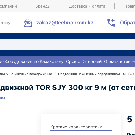
компании
Бренды
Доставка и оплата
Гаран
zakaz@technoprom.kz
Обрат
стану
и оборудования по Казахстану! Срок от 5ти дней. Оплата в тенге
ники ножничные передвижные
Подъемник ножничный передвижной TOR SJY 30
ижной TOR SJY 300 кг 9 м (от сети
ние
5
Краткие характеристики
Про