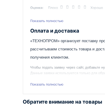
Частота, Гц
Оценка:
Плохо
Хорошо
Частота, Гц
Показать полностью
Написать отзыв
Напряжение, В
Оплата и доставка
Высота подъема, м
«ТЕХНОПРОМ» организует поставку про
рассчитываем стоимость товара и дост
Двигатель, кВт
получения клиентом.
Минимальная высота платформы, мм
Чтобы подать заявку через сайт, добавьте н
Данные заявки используются только для обра
Время подъема, с
Наш сотрудник свяжется с вами, чтобы подтв
Максимальная рабочая высота, м
Показать полностью
Также вы можете заказать оборудование и ин
Вес, кг
Обратите внимание на товары