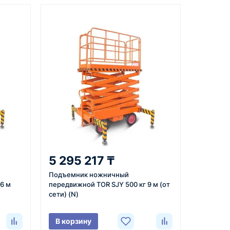
Документы
вкой
счёт, договор, накладные и
сопроводительные материалы
5
ата
Отправка
м условия,
Проверяем товар перед
5 295 217 ₸
 договор или
отправкой, организуем
Подъемник ножничный
ю и
доставку и передаём
6 м
передвижной TOR SJY 500 кг 9 м (от
плату по
клиенту данные по
сети) (N)
отгрузке.
В корзину