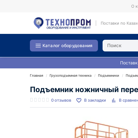
О 
Поставки по Казах
Каталог оборудования
Поставк
Главная
Грузоподъемная техника
Подъемники
Подъем
Подъемник ножничный передв
0 отзывов
В закладки
В сравне