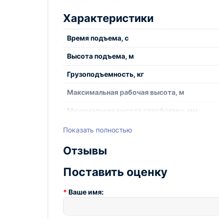
Техническому регламенту Таможенного союза
имеет декларации соответствия.
Характеристики
Продукция, поставляемая на рынок Европейско
Время подъема, с
имеет сертификаты CE.
Высота подъема, м
Грузоподъемность, кг
Характеристики:
Максимальная рабочая высота, м
Минимальная высота платформы, мм
Размер платформы, мм
Мощность двигателя, кВт
Показать полностью
Напряжение, В
Напряжение, В
Отзывы
Тип
Размер платформы, мм
Поставить оценку
Тип
Грузоподъемность, кг
Ваше имя:
Частота, Гц
Мощность двигателя, кВт
Вес, кг