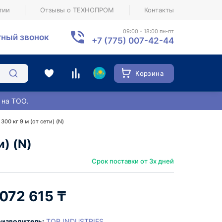
тии
Отзывы о ТЕХНОПРОМ
Контакты
09:00 - 18:00 пн-пт
ный звонок
+7 (775) 007-42-44
Корзина
 на ТОО.
0 кг 9 м (от сети) (N)
) (N)
Срок поставки от 3х дней
 072 615 ₸
изводитель:
TOR INDUSTRIES