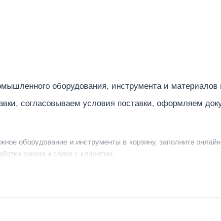
50
50
380
9
мышленного оборудования, инструмента и материалов
авки, согласовываем условия поставки, оформляем док
2.2
1500
ужное оборудование и инструменты в корзину, заполните онлайн
ботки заказа и связи с клиентом.
70
ердить заявку, уточнить детали, рассчитать стоимость поставк
9,0
струменты по номеру телефона в шапке сайта или через онлайн
1400