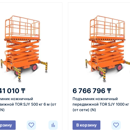
От 7–14 дней
Фото/видео
средний срок доставки по
проверка товара перед отпра
большинству поставок
клиенту
3
4
 задачи
Расчёт
Счёт и опл
вязывается с
Подбираем
Согласовывае
41 010 ₸
6 766 796 ₸
яет
оборудование,
готовим счёт,
мник ножничный
Подъемник ножничный
ики товара,
рассчитываем стоимость
спецификаци
ижной TOR SJY 500 кг 6 м (от
передвижной TOR SJY 1000 кг 
вки и условия
товара и
принимаем о
(N)
(от сети) (N)
ориентировочную
реквизитам.
стоимость доставки.
орзину
В корзину