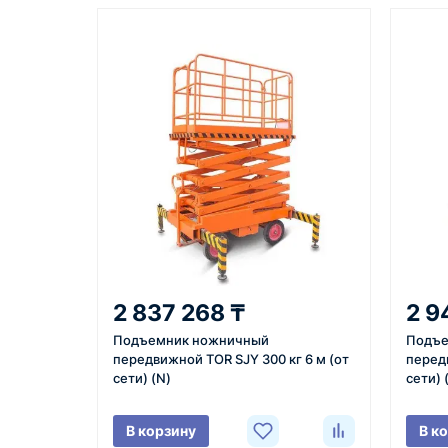
Казахстан и СНГ
доставка оборудования в разные
города и регионы
Как оформить заказ
1
2
Заявка
Уточнение
Оставьте заявку на сайте,
Менеджер с
2 837 268 ₸
2 9
по телефону или через
вами, уточн
Подъемник ножничный
Подъе
форму обратного звонка.
характерист
передвижной TOR SJY 300 кг 6 м (от
передв
город доста
сети) (N)
сети) 
поставки.
В корзину
В к