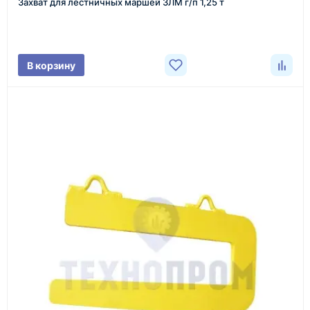
Захват для лестничных маршей ЗЛМ г/п 1,25 т
Менеджер связывается с вами, уточняет
характеристики товара, город доставки и условия
поставки.
В корзину
3
Расчёт
Подбираем оборудование, рассчитываем
стоимость товара и ориентировочную стоимость
доставки.
4
Счёт и оплата
Согласовываем условия, готовим счёт, договор
или спецификацию и принимаем оплату по