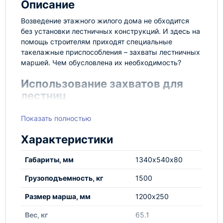
Описание
Возведение этажного жилого дома не обходится
без установки лестничных конструкций. И здесь на
помощь строителям приходят специальные
такелажные приспособления – захваты лестничных
маршей. Чем обусловлена их необходимость?
Использование захватов для
лестниц
Геометрия лестничного марша – довольно сложная
Показать полностью
в плане транспортировки. Из-за специфической
формы его невозможно поднять с помощью крюка
Характеристики
или винтового захвата. С другой стороны –
значительная масса марша требует максимально
Габариты, мм
1340х540х80
надежного и стабильного крепления, во имя
обеспечения безопасности на строительной
Грузоподъемность, кг
1500
площадке.
Размер марша, мм
1200х250
Захват лестничных маршей – это специфическое
грузозахватное приспособление, представляющее
Вес, кг
65.1
собой длинные и плоские металлические вилы «С»-