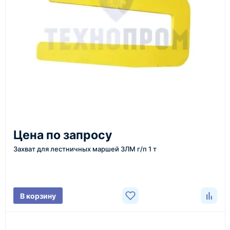
инструменты по номеру телефона в шапке сайта
или через онлайн-форму запроса обратного звонка.
Казахстан и СНГ
доставка оборудования в разные города и
регионы
От 7–14 дней
Цена по запросу
средний срок доставки по большинству поставок
Захват для лестничных маршей ЗЛМ г/п 1 т
Фото/видео
В корзину
проверка товара перед отправкой клиенту