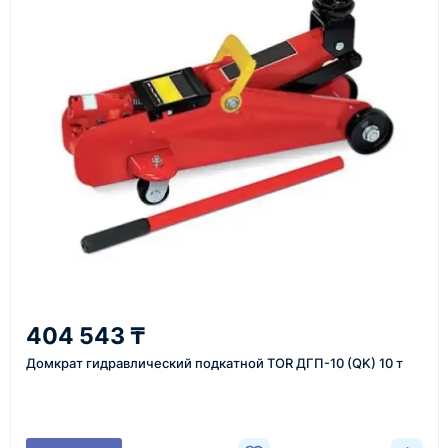
Перед отгрузкой товары проходят визуальную
проверку. По запросу клиента мы можем отправить
фото- или видеоотчёт о состоянии товара на
момент отправки.
Срок поставки зависит от наличия товара у
поставщика, города доставки, габаритов груза,
выбранной транспортной компании и условий
маршрута.
Средний срок доставки по большинству
поставок составляет 7–14 дней. По товарам в
наличии и близким направлениям возможна
404 543 ₸
более быстрая отправка. Точный срок
Домкрат гидравлический подкатной TOR ДГП-10 (QK) 10 т
менеджер сообщает при расчёте заказа.