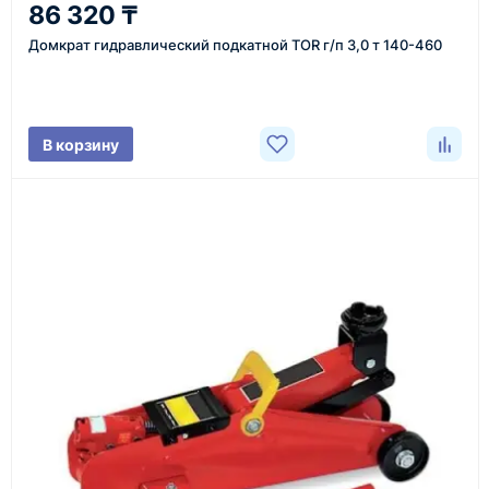
86 320 ₸
Уточнение задачи
Домкрат гидравлический подкатной TOR г/п 3,0 т 140-460
Менеджер связывается с вами, уточняет
характеристики товара, город доставки и условия
поставки.
В корзину
3
Расчёт
Подбираем оборудование, рассчитываем
стоимость товара и ориентировочную стоимость
доставки.
4
Счёт и оплата