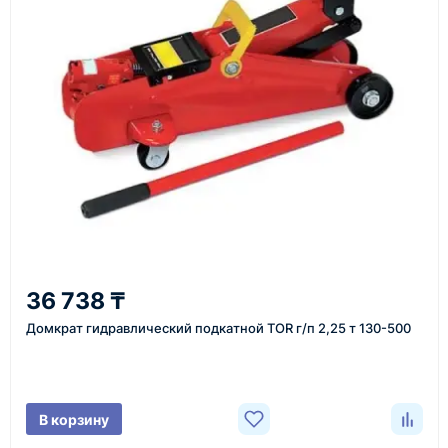
Также вы можете заказать оборудование и
инструменты по номеру телефона в шапке сайта
или через онлайн-форму запроса обратного звонка.
Казахстан и СНГ
доставка оборудования в разные города и
регионы
От 7–14 дней
36 738 ₸
средний срок доставки по большинству поставок
Домкрат гидравлический подкатной TOR г/п 2,25 т 130-500
Фото/видео
В корзину
проверка товара перед отправкой клиенту