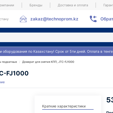
компании
Бренды
Доставка и оплата
Гаран
zakaz@technoprom.kz
Обрат
стану
и оборудования по Казахстану! Срок от 5ти дней. Оплата в тенге
ы подкатные
Домкрат для снятия КПП, JTC-FJ1000
TC-FJ1000
ние
5
Краткие характеристики
Про