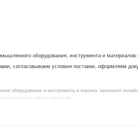
мышленного оборудования, инструмента и материалов
авки, согласовываем условия поставки, оформляем док
ужное оборудование и инструменты в корзину, заполните онлайн
ботки заказа и связи с клиентом.
ердить заявку, уточнить детали, рассчитать стоимость поставк
струменты по номеру телефона в шапке сайта или через онлайн