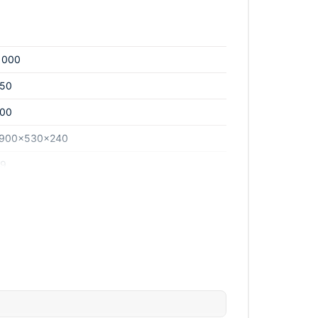
 000
50
00
900x530x240
9