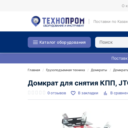
О 
Поставки по Казах
Каталог оборудования
Поставк
Главная
Грузоподъемная техника
Домкраты
Домкрат
Домкрат для снятия КПП, J
0 отзывов
В закладки
В сравне