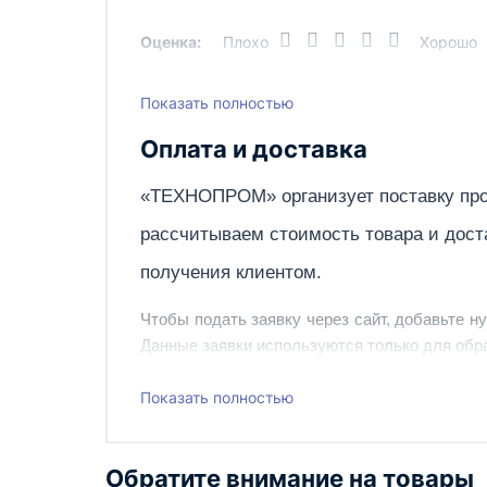
Оценка:
Плохо
Хорошо
Показать полностью
Написать отзыв
Оплата и доставка
«ТЕХНОПРОМ» организует поставку про
рассчитываем стоимость товара и дост
получения клиентом.
Чтобы подать заявку через сайт, добавьте н
Данные заявки используются только для обра
Наш сотрудник свяжется с вами, чтобы подтв
Показать полностью
Также вы можете заказать оборудование и ин
Обратите внимание на товары