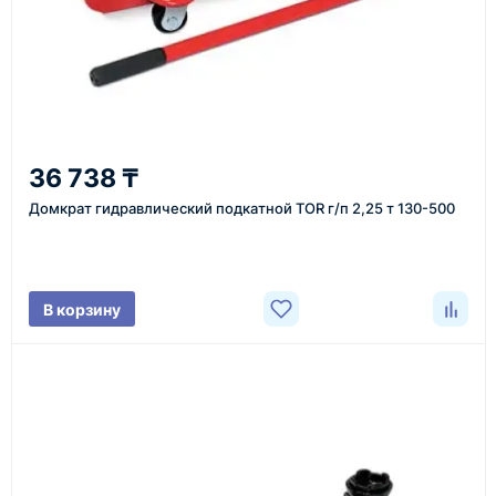
Казахстан и СНГ
доставка оборудования в разные города и
регионы
От 7–14 дней
36 738 ₸
средний срок доставки по большинству поставок
Домкрат гидравлический подкатной TOR г/п 2,25 т 130-500
Фото/видео
В корзину
проверка товара перед отправкой клиенту
Документы
счёт, договор, накладные и сопроводительные
материалы