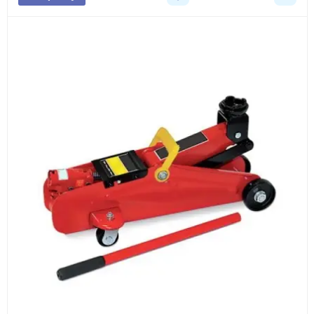
3
Расчёт
Подбираем оборудование, рассчитываем
стоимость товара и ориентировочную стоимость
доставки.
4
Счёт и оплата
Согласовываем условия, готовим счёт, договор
или спецификацию и принимаем оплату по
реквизитам.
5