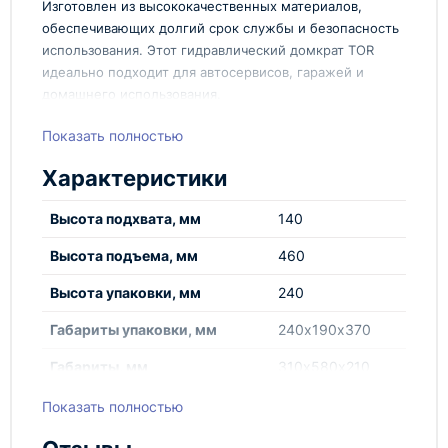
Изготовлен из высококачественных материалов,
обеспечивающих долгий срок службы и безопасность
использования. Этот гидравлический домкрат TOR
идеально подходит для автосервисов, гаражей и
домашнего использования.
Характеристики:
Показать полностью
Грузоподъемность: 3,0 т
Характеристики
Диапазон подъема: 140-460 мм
Тип: подкатной
Высота подхвата, мм
140
Бренд: TOR
Высота подъема, мм
460
Домкрат гидравлический подкатной TOR г/п 3,0 т
140-460 обеспечивает удобство и безопасность при
Высота упаковки, мм
240
подъеме различных транспортных средств.
Технопром рекомендует этот товар как надежный
Габариты упаковки, мм
240х190х370
помощник для выполнения работ по обслуживанию
Габариты, мм
310х580х210
и ремонту автомобилей. Приобретите домкрат TOR
прямо сейчас и убедитесь в его высоком качестве!
Глубина упаковки, мм
370
Показать полностью
Грузоподъемность, т
3,0