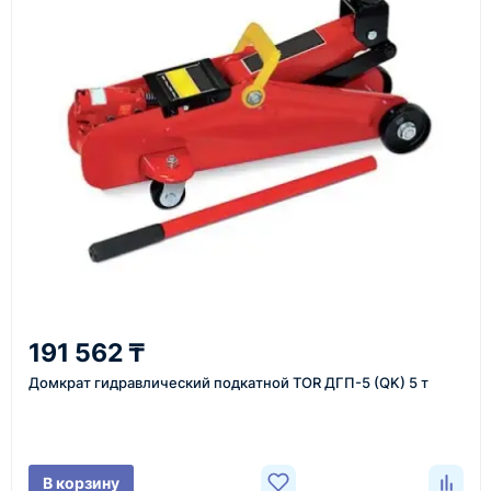
Как оформить заказ
1
Заявка
Оставьте заявку на сайте, по телефону или через
форму обратного звонка.
2
191 562 ₸
Уточнение задачи
Домкрат гидравлический подкатной TOR ДГП-5 (QK) 5 т
Менеджер связывается с вами, уточняет
характеристики товара, город доставки и условия
поставки.
В корзину