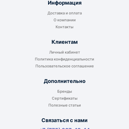
Информация
транспортной компании в городе получателя
Доставка и оплата
или ближайшем доступном пункте выдачи.
О компании
Контакты
Клиентам
До адреса клиента
Личный кабинет
Подходит, если нужно доставить
Политика конфиденциальности
оборудование прямо на объект, склад,
Пользовательское соглашение
производство или в офис. Возможность
адресной доставки зависит от города, веса и
Дополнительно
габаритов груза.
Бренды
Сертификаты
Полезные статьи
Отдельный транспорт
Связаться с нами
Для крупногабаритных, тяжёлых или