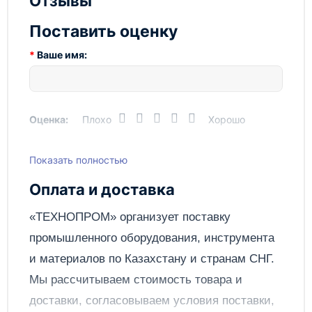
Отзывы
Модель
ДГП-3
Поставить оценку
Ширина упаковки, мм
190
Ваше имя:
Вес, кг
20
Оценка:
Плохо
Хорошо
Показать полностью
Написать отзыв
Оплата и доставка
Отправить
«ТЕХНОПРОМ» организует поставку
промышленного оборудования, инструмента
и материалов по
Казахстану
и странам СНГ.
Мы рассчитываем стоимость товара и
доставки, согласовываем условия поставки,