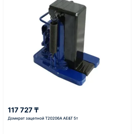
материалы
Как оформить заказ
1
Заявка
Оставьте заявку на сайте, по телефону или через
форму обратного звонка.
2
117 727 ₸
Уточнение задачи
Домкрат зацепной T20206A AE&T 5т
Менеджер связывается с вами, уточняет
характеристики товара, город доставки и условия