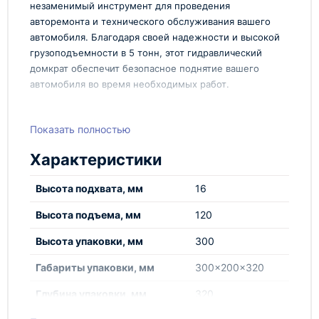
незаменимый инструмент для проведения
авторемонта и технического обслуживания вашего
автомобиля. Благодаря своей надежности и высокой
грузоподъемности в 5 тонн, этот гидравлический
домкрат обеспечит безопасное поднятие вашего
автомобиля во время необходимых работ.
Преимущества:
Показать полностью
Домкрат TOR HHQD-5 5/2,5т обладает удобной
конструкцией, которая позволяет легко и быстро
Характеристики
поднимать и опускать автомобиль. Благодаря
гидравлической системе, подъем происходит
Высота подхвата, мм
16
плавно и без лишних усилий со стороны
пользователя. Этот домкрат отличается высокой
Высота подъема, мм
120
надежностью и долговечностью, что делает его
Высота упаковки, мм
300
идеальным выбором для любого автолюбителя.
Грузоподъемность 5 тонн
Габариты упаковки, мм
300×200x320
Двухступенчатая гидравлическая система
Глубина упаковки, мм
320
Прочная и устойчивая конструкция
Легкость в использовании