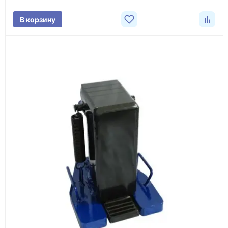
поставки.
В корзину
3
Расчёт
Подбираем оборудование, рассчитываем
стоимость товара и ориентировочную стоимость
доставки.
4
Счёт и оплата
Согласовываем условия, готовим счёт, договор
или спецификацию и принимаем оплату по
реквизитам.