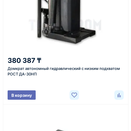
Казахстан и СНГ
доставка оборудования в разные города и
регионы
От 7–14 дней
380 387 ₸
средний срок доставки по большинству поставок
Домкрат автономный гидравлический с низким подхватом
РОСТ ДА-30НП
Фото/видео
В корзину
проверка товара перед отправкой клиенту
Документы
счёт, договор, накладные и сопроводительные