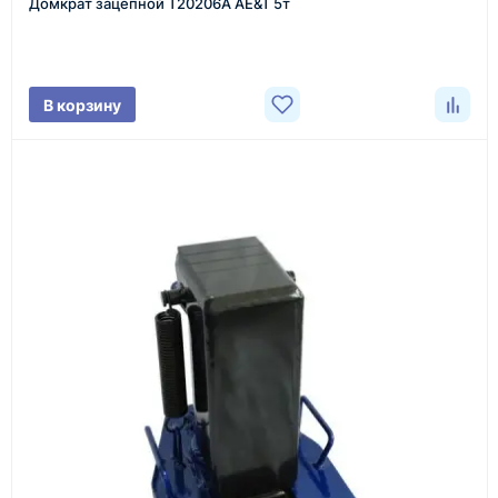
Домкрат зацепной T20206A AE&T 5т
Менеджер связывается с вами, уточняет
характеристики товара, город доставки и условия
поставки.
В корзину
3
Расчёт
Подбираем оборудование, рассчитываем
стоимость товара и ориентировочную стоимость
доставки.
4
Счёт и оплата
Согласовываем условия, готовим счёт, договор
или спецификацию и принимаем оплату по