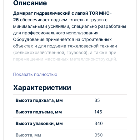
Описание
Домкрат гидравлический с лапой TOR MHC-
25
обеспечивает подъем тяжелых грузов с
минимальными усилиями, специально разработаны
для профессионального использования.
Оборудование применяется на строительных
объектах и для подъема тяжеловесной техники
(сельскохозяйственной, грузовой), а также при
перемещении массивных металлоконструкций.
Сфера применения включает оптимизацию рабочих
процессов в автомастерских, шиномонтаже и
Показать полностью
производственных цехах.
Характеристики
Преимущества
Высота подхвата, мм
35
Высокая грузоподъемность
Высота подъема, мм
145
Возможность использования в зимнее время
(в уличных условиях и неотапливаемых
Высота упаковки, мм
340
помещениях). Гидравлическое масло не
меняет своих свойств при низких
Высота, мм
350