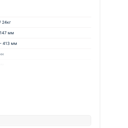
ования. Домкрат T20206A AE&T 5т доступен
/ 24кг
для любого автолюбителя и профессионала в
 147 мм
- 413 мм
нн
нн
57 мм
*183 мм
*230*320 мм