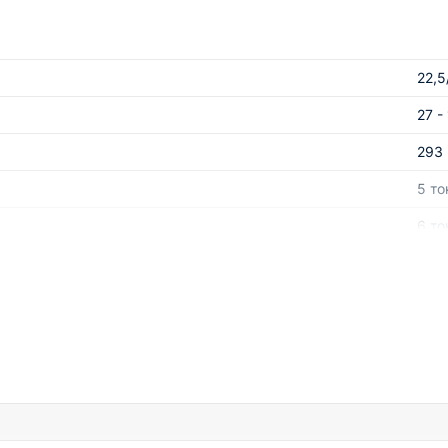
ения
обилей и грузовиков
ает широкий ассортимент автомобильных инструментов и оборуд
22,5
те приобрести его по выгодной цене. Необходимый инструмент 
27 -
293 
5 то
6 то
75*
270
320