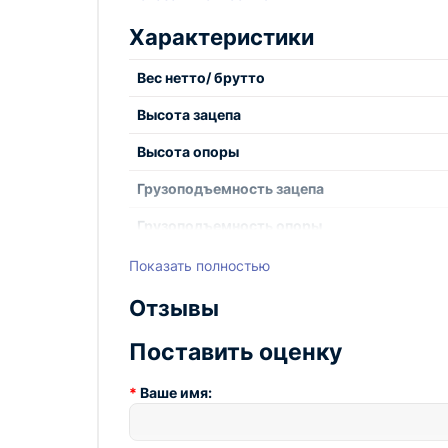
Компактный размер для удобного хран
Характеристики
Идеально подходит для тяжелых автом
Технопром - это компания, которая предлаг
Вес нетто/ брутто
для заказа на сайте Технопром, где вы може
области авторемонта.
Высота зацепа
Высота опоры
Грузоподъемность зацепа
Грузоподъемность опоры
Размер зацепа
Показать полностью
Размер опоры
Отзывы
Упаковка* (уточняйте у менеджера)
Поставить оценку
Ваше имя: