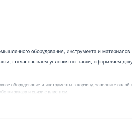
мышленного оборудования, инструмента и материалов
авки, согласовываем условия поставки, оформляем док
ужное оборудование и инструменты в корзину, заполните онлайн
ботки заказа и связи с клиентом.
ердить заявку, уточнить детали, рассчитать стоимость поставк
струменты по номеру телефона в шапке сайта или через онлайн