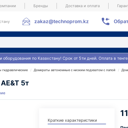
компании
Бренды
Доставка и оплата
Гаран
zakaz@technoprom.kz
Обрат
стану
и оборудования по Казахстану! Срок от 5ти дней. Оплата в тенге
 гидравлические
Домкраты автономные с низким подхватом с лапой
Дом
 AE&T 5т
ние
1
Краткие характеристики
Про