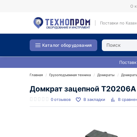
О 
Поставки по Казах
Каталог оборудования
Поставк
Главная
Грузоподъемная техника
Домкраты
Домкраты
Домкрат зацепной T20206A
0 отзывов
В закладки
В сравне