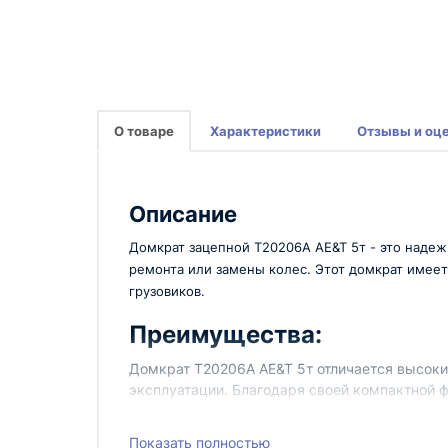
О товаре
Характеристики
Отзывы и оц
Описание
Домкрат зацепной T20206A AE&T 5т - это наде
ремонта или замены колес. Этот домкрат имеет
грузовиков.
Преимущества:
Домкрат T20206A AE&T 5т отличается высоки
эксплуатации. Благодаря своей компактной ф
Грузоподъемность до 5 тонн
Надежная и прочная конструкция
Показать полностью