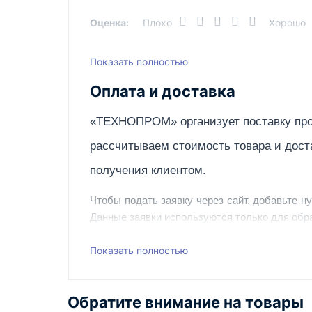
Оценка:
Плохо
Хорошо
Показать полностью
Написать отзыв
Оплата и доставка
«ТЕХНОПРОМ» организует поставку про
рассчитываем стоимость товара и дост
получения клиентом.
Чтобы подать заявку через сайт, добавьте н
Данные заявки используются только для обра
Наш сотрудник свяжется с вами, чтобы подтв
Показать полностью
Также вы можете заказать оборудование и ин
Обратите внимание на товары