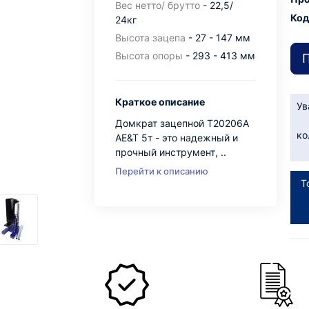
Вес нетто/ брутто
- 22,5/
Код
24кг
Высота зацепа
- 27 - 147 мм
Высота опоры
- 293 - 413 мм
П
Краткое описание
Ув
Домкрат зацепной T20206A
ко
AE&T 5т - это надежный и
прочный инструмент, ..
Перейти к описанию
Т