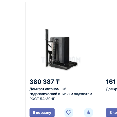
Казахстан и СНГ
доставка оборудования в разные
города и регионы
Как оформить заказ
1
2
Заявка
Уточнение
Оставьте заявку на сайте,
Менеджер с
380 387 ₸
161
по телефону или через
вами, уточн
Домкрат автономный
Домкр
форму обратного звонка.
характерист
гидравлический с низким подхватом
город доста
РОСТ ДА-30НП
поставки.
В корзину
В к