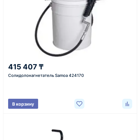
Казахстан и СНГ
доставка оборудования в разные города и
регионы
От 7–14 дней
415 407 ₸
средний срок доставки по большинству поставок
Солидолонагнетатель Samoa 424170
Фото/видео
В корзину
проверка товара перед отправкой клиенту
Документы
счёт, договор, накладные и сопроводительные