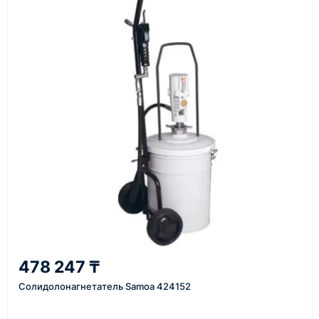
материалы
Как оформить заказ
1
Заявка
Оставьте заявку на сайте, по телефону или через
форму обратного звонка.
2
478 247 ₸
Уточнение задачи
Солидолонагнетатель Samoa 424152
Менеджер связывается с вами, уточняет
характеристики товара, город доставки и условия