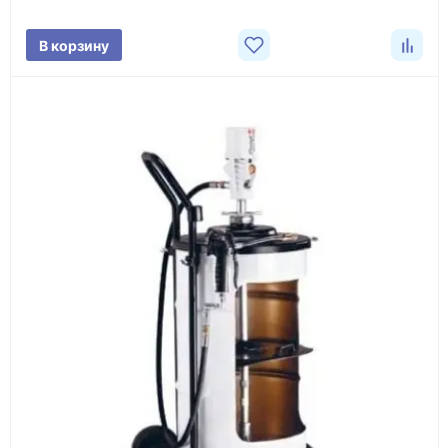
поставки.
В корзину
3
Расчёт
Подбираем оборудование, рассчитываем
стоимость товара и ориентировочную стоимость
доставки.
4
Счёт и оплата
Согласовываем условия, готовим счёт, договор
или спецификацию и принимаем оплату по
реквизитам.