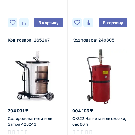
В наличии
В корзину
В корзину
Код товара: 265267
Код товара: 249805
704 931 ₸
904 195 ₸
Солидолонагнетатель
С-322 Нагнетатель смазки,
Samoa 428243
бак 60 л