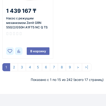
1 439 167 ₸
Насос с режущим
механизмом Zenit GRN
550/2/G50H A1FT5 NC Q TS
2SIC 10
В корзину
1
2
3
4
5
6
7
8
9
>
>|
Показано с 1 по 15 из 242 (всего 17 страниц)