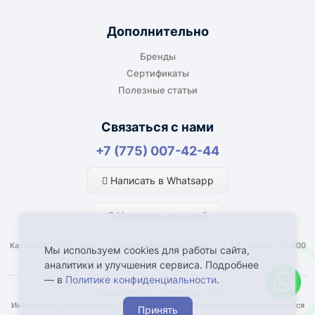
производство или в офис. Возможность
адресной доставки зависит от города, веса и
Дополнительно
габаритов груза.
Бренды
Сертификаты
Полезные статьи
Отдельный транспорт
Связаться с нами
Для крупногабаритных, тяжёлых или
+7 (775) 007-42-44
нестандартных грузов доставка
рассчитывается отдельно. По согласованию
Написать в Whatsapp
возможна отправка отдельным транспортом.
Написать на e-mail
Казахстан, г. Костанай, ул Генерала Арыстанбекова, д. 1, к.2а, Индекс 110000
Мы используем cookies для работы сайта,
аналитики и улучшения сервиса. Подробнее
— в
Политике конфиденциальности
.
Что влияет на срок доставки
ТЕХНОПРОМ КАЗАХСТАН © 2026
Информация, указанная на сайте, имеет справочный характер и не является
Принять