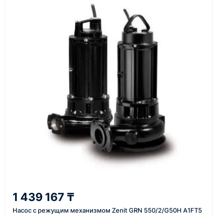
Основные поставки выполняются из России,
Казахстана и Китая — в зависимости от выбранного
поставщика, наличия товара и условий сделки.
Перед отгрузкой товары проходят визуальную
проверку. По запросу клиента мы можем отправить
фото- или видеоотчёт о состоянии товара на
момент отправки.
Срок поставки зависит от наличия товара у
поставщика, города доставки, габаритов груза,
выбранной транспортной компании и условий
маршрута.
Средний срок доставки по большинству
поставок составляет 7–14 дней. По товарам в
наличии и близким направлениям возможна
1 439 167 ₸
более быстрая отправка. Точный срок
Насос с режущим механизмом Zenit GRN 550/2/G50H A1FT5
менеджер сообщает при расчёте заказа.