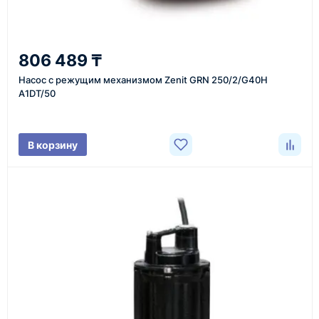
2
806 489 ₸
Уточнение задачи
Насос с режущим механизмом Zenit GRN 250/2/G40H
Менеджер связывается с вами, уточняет
A1DT/50
характеристики товара, город доставки и условия
поставки.
В корзину
3
Расчёт
Подбираем оборудование, рассчитываем
стоимость товара и ориентировочную стоимость
доставки.
4