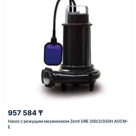
подтвердить заявку, уточнить детали, рассчитать
стоимость поставки и предложить удобный вариант
доставки.
Также вы можете заказать оборудование и
инструменты по номеру телефона в шапке сайта
или через онлайн-форму запроса обратного звонка.
Казахстан и СНГ
доставка оборудования в разные города и
регионы
От 7–14 дней
957 584 ₸
средний срок доставки по большинству поставок
Насос с режущим механизмом Zenit GRE 200/2/G50H AOCM-
E