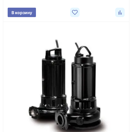
Фото/видео
В корзину
проверка товара перед отправкой клиенту
Документы
счёт, договор, накладные и сопроводительные
материалы
Как оформить заказ
1
Заявка
Оставьте заявку на сайте, по телефону или через
форму обратного звонка.