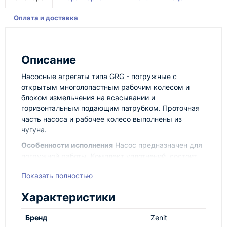
Оплата и доставка
Описание
Насосные агрегаты типа GRG - погружные с
открытым многолопастным рабочим колесом и
блоком измельчения на всасывании и
горизонтальным подающим патрубком. Проточная
часть насоса и рабочее колесо выполнены из
чугуна.
Особенности исполнения
Насос предназначен для
погружной работы. Комплект уплотнений, состоит
из 2 оппозитных механических уплотнений из
Показать полностью
карбида кремния в осматриваемом масляном
колодце. Экологический двигатель сухого типа. Эта
Характеристики
серия имеется во взрывозащищенной версии ATEX.
Назначение оборудования
Разработанный для
Бренд
Zenit
промышленного и профессионального применения,