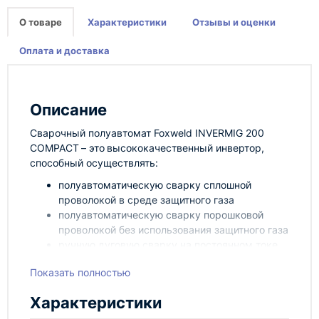
О товаре
Характеристики
Отзывы и оценки
Оплата и доставка
Описание
Сварочный полуавтомат Foxweld INVERMIG 200
COMPACT
– это
высококачественный инвертор,
способный осуществлять:
полуавтоматическую сварку сплошной
проволокой в среде защитного газа
полуавтоматическую сварку порошковой
проволокой без использования защитного газа
ручную дуговую сварку на постоянном токе
штучным электродом с рутиловым и
Показать полностью
основным покрытием
Модель COMPACT входит в серию аппаратов
Характеристики
INVERMIG. Данная линейка полуавтоматов