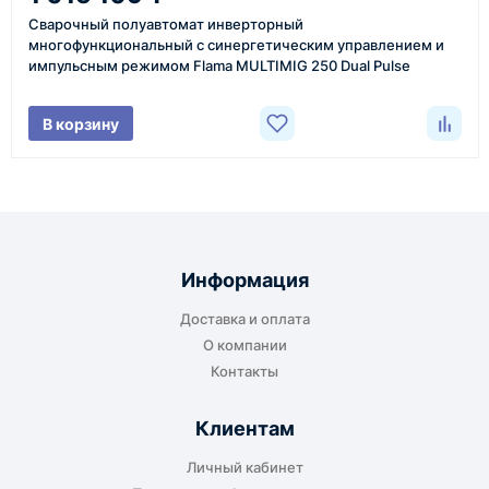
более быстрая отправка. Точный срок
Сварочный полуавтомат инверторный
менеджер сообщает при расчёте заказа.
многофункциональный с синергетическим управлением и
импульсным режимом Flama MULTIMIG 250 Dual Pulse
Варианты доставки
В корзину
До терминала ТК
Подходит для большинства заказов. Груз
отправляется до складского терминала
Информация
транспортной компании в городе получателя
Доставка и оплата
или ближайшем доступном пункте выдачи.
О компании
Контакты
Клиентам
До адреса клиента
Личный кабинет
Подходит, если нужно доставить