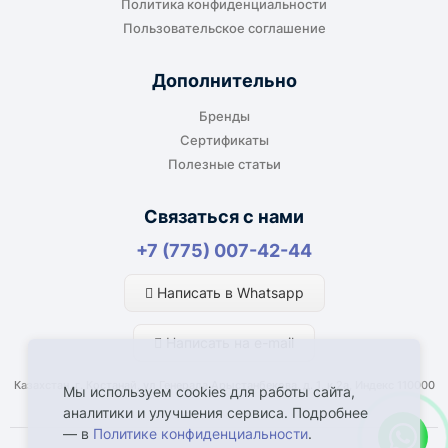
Политика конфиденциальности
оборудование прямо на объект, склад,
Пользовательское соглашение
производство или в офис. Возможность
адресной доставки зависит от города, веса и
Дополнительно
габаритов груза.
Бренды
Сертификаты
Полезные статьи
Отдельный транспорт
Связаться с нами
Для крупногабаритных, тяжёлых или
+7 (775) 007-42-44
нестандартных грузов доставка
рассчитывается отдельно. По согласованию
Написать в Whatsapp
возможна отправка отдельным транспортом.
Написать на e-mail
Казахстан, г. Костанай, ул Генерала Арыстанбекова, д. 1, к.2а, Индекс 110000
Мы используем cookies для работы сайта,
аналитики и улучшения сервиса. Подробнее
— в
Политике конфиденциальности
.
Что влияет на срок доставки