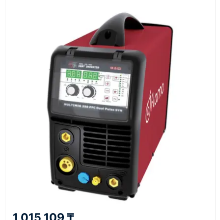
Оборудование, инструмент и материалы
поставляются транспортными компаниями.
Основные поставки выполняются из России,
Казахстана и Китая — в зависимости от выбранного
поставщика, наличия товара и условий сделки.
Перед отгрузкой товары проходят визуальную
проверку. По запросу клиента мы можем отправить
фото- или видеоотчёт о состоянии товара на
момент отправки.
Срок поставки зависит от наличия товара у
поставщика, города доставки, габаритов груза,
выбранной транспортной компании и условий
маршрута.
Средний срок доставки по большинству
поставок составляет 7–14 дней. По товарам в
наличии и близким направлениям возможна
1 015 109 ₸