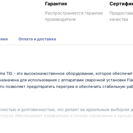
Гарантия
Сертифи
Распространяется гарантия
Предостав
производителя
качества
енки
Оплата и доставка
ama TIG - это высококачественное оборудование, которое обеспеч
азначена для использования с аппаратами сварочной установки Fla
о позволяет предотвратить перегрев и обеспечить стабильную раб
жностью и долговечностью, что делает ее идеальным выбором 
которая обеспечивает комфортное и точное управление в проце
 службы горелки.
боты на расстоянии