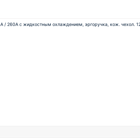
предотвращения перегрева
го управления
0A / 260A с жидкостным охлаждением, эргоручка, кож. чехол. 
 Flama TIG - это надежный помощник при проведении сварочных
тию качества и эффективности от компании Технопром. Не упуст
го высокотехнологичного оборудования!