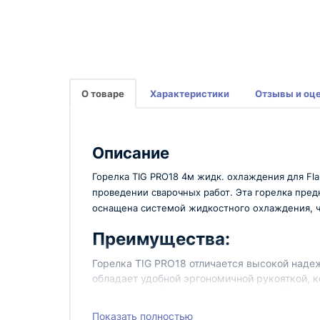
О товаре
Характеристики
Отзывы и оц
Описание
Горелка TIG PRO18 4м жидк. охлаждения для Fl
проведении сварочных работ. Эта горелка предн
оснащена системой жидкостного охлаждения, чт
Преимущества:
Горелка TIG PRO18 отличается высокой наде
обладает удобной эргономичной рукояткой, 
тщательная сборка гарантируют долгий срок
Длина шланга 4 метра для удобства ра
Показать полностью