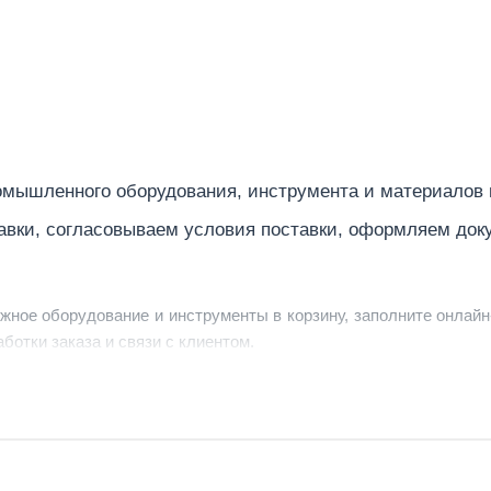
мышленного оборудования, инструмента и материалов
авки, согласовываем условия поставки, оформляем док
ужное оборудование и инструменты в корзину, заполните онлайн
ботки заказа и связи с клиентом.
ердить заявку, уточнить детали, рассчитать стоимость поставк
струменты по номеру телефона в шапке сайта или через онлайн