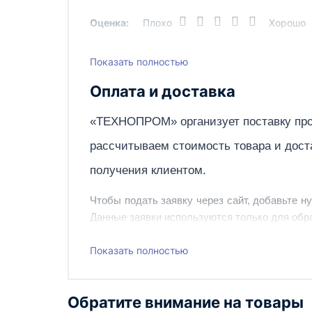
Оценка:
Плохо
Хорошо
Показать полностью
Написать отзыв
Оплата и доставка
«ТЕХНОПРОМ» организует поставку про
рассчитываем стоимость товара и дост
получения клиентом.
Чтобы подать заявку через сайт, добавьте н
Данные заявки используются только для обра
Наш сотрудник свяжется с вами, чтобы подтв
Показать полностью
Также вы можете заказать оборудование и ин
Обратите внимание на товары