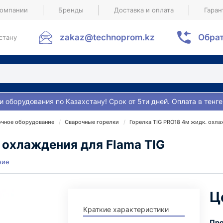
компании
Бренды
Доставка и оплата
Гаран
zakaz@technoprom.kz
Обрат
стану
и оборудования по Казахстану! Срок от 5ти дней. Оплата в тенге
очное оборудование
Сварочные горелки
Горелка TIG PRO18 4м жидк. охла
 охлаждения для Flama TIG
ние
Ц
Краткие характеристики
Про