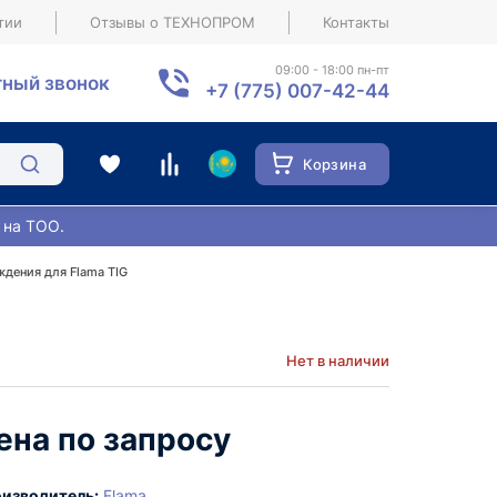
тии
Отзывы о ТЕХНОПРОМ
Контакты
09:00 - 18:00 пн-пт
ный звонок
+7 (775) 007-42-44
Корзина
 на ТОО.
ждения для Flama TIG
Нет в наличии
ена по запросу
изводитель:
Flama