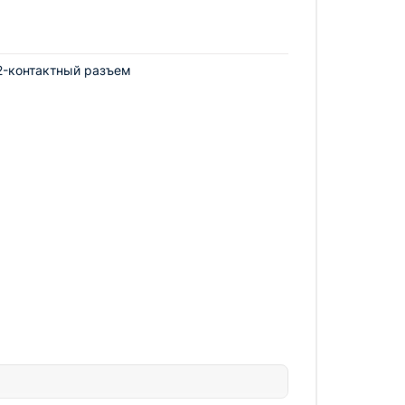
12-контактный разъем
 работ любого уровня сложности.
ите возможность облегчить свою работу и