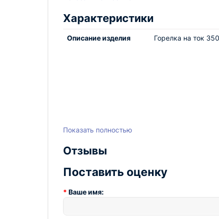
Система жидкостного охлаждения для 
Характеристики
Эргономичная рукоятка для комфортно
Высокая надежность и долговечность
Описание изделия
Горелка на ток 35
Горелка TIG PRO18 4м жидк. охлаждения для
Приобретая эту горелку, вы получаете гаран
повысить производительность с помощью это
Показать полностью
Отзывы
Поставить оценку
Ваше имя: