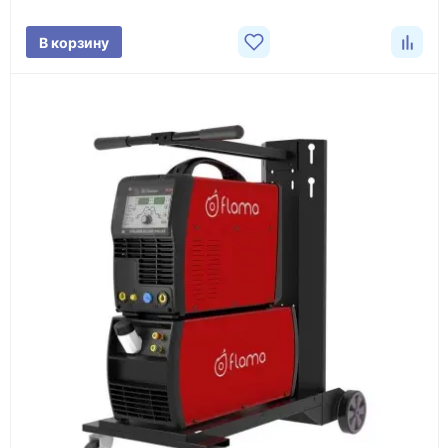
Фото/видео
В корзину
проверка товара перед отправкой клиенту
Документы
счёт, договор, накладные и сопроводительные
материалы
Как оформить заказ
1
Заявка
Оставьте заявку на сайте, по телефону или через
форму обратного звонка.