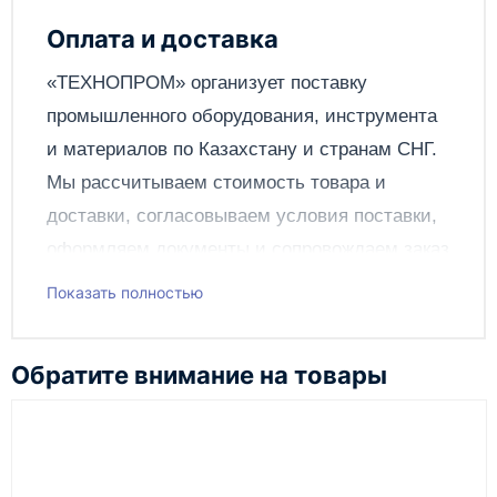
Написать отзыв
Оплата и доставка
Отправить
«ТЕХНОПРОМ» организует поставку
промышленного оборудования, инструмента
и материалов по
Казахстану
и странам СНГ.
Мы рассчитываем стоимость товара и
доставки, согласовываем условия поставки,
оформляем документы и сопровождаем заказ
до получения клиентом.
Показать полностью
Чтобы подать заявку через сайт, добавьте нужное
оборудование и инструменты в корзину, заполните
Обратите внимание на товары
онлайн-форму заказа и укажите контакты для
связи. Данные заявки используются только для
обработки заказа и связи с клиентом.
Наш сотрудник свяжется с вами, чтобы