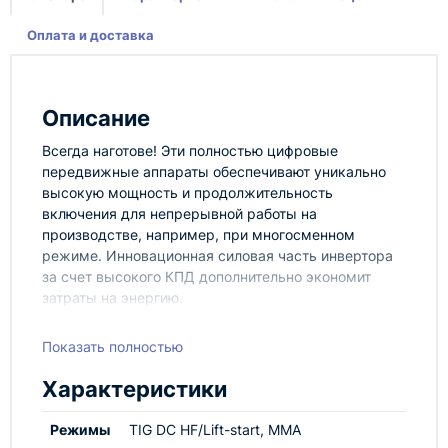
Оплата и доставка
Описание
Всегда наготове! Эти полностью цифровые
передвижные аппараты обеспечивают уникально
высокую мощность и продолжительность
включения для непрерывной работы на
производстве, например, при многосменном
режиме. Инновационная силовая часть инвертора
за счет высокого КПД дополнительно экономит
затраты на энергию.
Характерные особенности
Показать полностью
Инверторный аппарат для сварки постоянным
током, с жидкостным охлаждением;
Характеристики
Сварка TIG, MMA и строжка;
Comfort: настройка всех параметров с
Режимы
TIG DC HF/Lift-start, MMA
помощью подсказок, а также 8