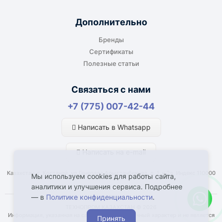
производство или в офис. Возможность
адресной доставки зависит от города, веса и
Дополнительно
габаритов груза.
Бренды
Сертификаты
Полезные статьи
Отдельный транспорт
Связаться с нами
Для крупногабаритных, тяжёлых или
+7 (775) 007-42-44
нестандартных грузов доставка
рассчитывается отдельно. По согласованию
Написать в Whatsapp
возможна отправка отдельным транспортом.
Написать на e-mail
Казахстан, г. Костанай, ул Генерала Арыстанбекова, д. 1, к.2а, Индекс 110000
Мы используем cookies для работы сайта,
аналитики и улучшения сервиса. Подробнее
— в
Политике конфиденциальности
.
Что влияет на срок доставки
ТЕХНОПРОМ КАЗАХСТАН © 2026
Информация, указанная на сайте, имеет справочный характер и не является
Принять