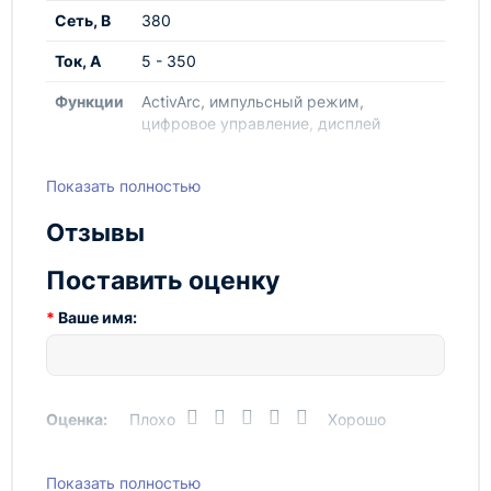
запрограммированных сварочных заданий
Сеть, В
380
(JOBs);
Ток, А
5 - 350
Эффективная сварка с использованием
технологии activArc;
Функции
ActivArc, импульсный режим,
цифровое управление, дисплей
Spotmatic – экономит 50 % времени
прихватывания;
Вес, кг
131
Показать полностью
Возможность подключения дистанционного
регулятора и функциональной горелки;
Отзывы
Мощная система охлаждения с
центробежным насосом, пневматическим
Поставить оценку
выключателем и большим баком емкостью 12
л. Насос и вентилятор с терморегуляцией;
Ваше имя:
Кабель подключения к сети, 5 м;
В качестве опции возможно исполнение с
поддержкой разных напряжений (230 В, 400
Оценка:
Плохо
Хорошо
В, 480 В);
На 100 % проверено и протестировано.
Показать полностью