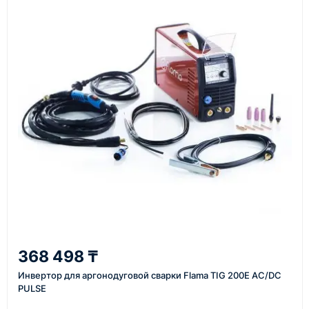
подтвердить заявку, уточнить детали, рассчитать
стоимость поставки и предложить удобный вариант
доставки.
Также вы можете заказать оборудование и
инструменты по номеру телефона в шапке сайта
или через онлайн-форму запроса обратного звонка.
Казахстан и СНГ
доставка оборудования в разные города и
регионы
От 7–14 дней
368 498 ₸
средний срок доставки по большинству поставок
Инвертор для аргонодуговой сварки Flama TIG 200E AC/DC
PULSE