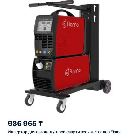
Основные поставки выполняются из России,
Казахстана и Китая — в зависимости от выбранного
поставщика, наличия товара и условий сделки.
Перед отгрузкой товары проходят визуальную
проверку. По запросу клиента мы можем отправить
фото- или видеоотчёт о состоянии товара на
момент отправки.
Срок поставки зависит от наличия товара у
поставщика, города доставки, габаритов груза,
выбранной транспортной компании и условий
маршрута.
Средний срок доставки по большинству
поставок составляет 7–14 дней. По товарам в
наличии и близким направлениям возможна
986 965 ₸
более быстрая отправка. Точный срок
Инвертор для аргонодуговой сварки всех металлов Flama
менеджер сообщает при расчёте заказа.