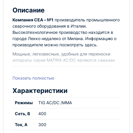
Описание
Компания СЕА – №1
производитель промышленного
сварочного оборудования в Италии.
Высокотехнологичное производство находится в
городе Лекко недалеко от Милана. Информацию о
производителе можно посмотреть здесь.
Мощные, легковесные, удобные для переноски
аппараты серии MATRIX AC/DC являются самыми
инновационными, высокопроизводительными и
технологически передовыми источниками для ТИГ
Показать полностью
сварки.
Устройство PFC Компенсации Коэффициента
Характеристики
Мощности оптимизирует количество потребляемой
энергии, что позволяет без проблем использовать
Режимы
TIG AC/DC /MMA
этот мощный источник с сетевым предохранителем
до 16 А и с электрогенераторами. Удобная в
Сеть, В
400
использовании цифровая регулировка
Ток, А
300
обеспечивает исключительную стабильность
сварочных параметров, гарантируя при этом