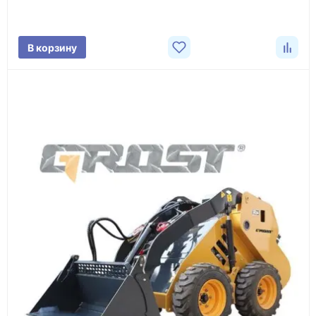
характеристики товара, город доставки и условия
поставки.
В корзину
3
Расчёт
Подбираем оборудование, рассчитываем
стоимость товара и ориентировочную стоимость
доставки.
4
Счёт и оплата
Согласовываем условия, готовим счёт, договор
или спецификацию и принимаем оплату по
реквизитам.