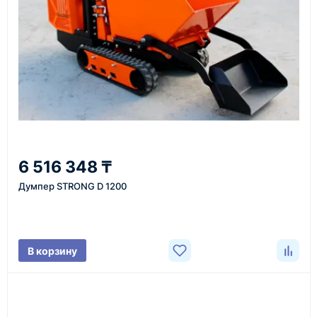
или через онлайн-форму запроса обратного звонка.
Казахстан и СНГ
доставка оборудования в разные города и
регионы
От 7–14 дней
6 516 348 ₸
средний срок доставки по большинству поставок
Думпер STRONG D 1200
Фото/видео
В корзину
проверка товара перед отправкой клиенту
Документы