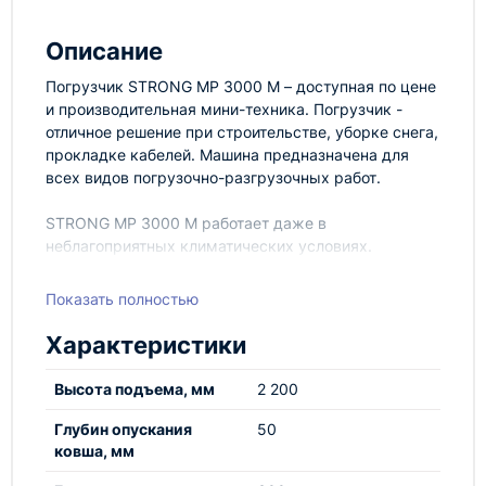
Описание
Погрузчик STRONG MP 3000 М – доступная по цене
и производительная мини-техника. Погрузчик -
отличное решение при строительстве, уборке снега,
прокладке кабелей. Машина предназначена для
всех видов погрузочно-разгрузочных работ.
STRONG MP 3000 М работает даже в
неблагоприятных климатических условиях.
Дополнительное навесное оборудование поможет
Показать полностью
вам расширить сферу применения думпера. В
наличии имеются: снегоротор, гидромолот, щетка,
Характеристики
шнекоротор, вилы, экскаваторная стрела, ямобур,
грейферный ковш.
Высота подъема, мм
2 200
Глубин опускания
50
ковша, мм