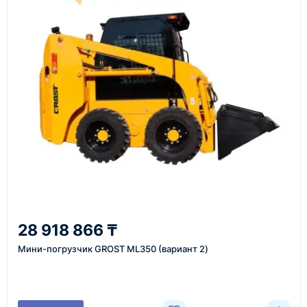
Перед отгрузкой товары проходят визуальную
проверку. По запросу клиента мы можем отправить
фото- или видеоотчёт о состоянии товара на
момент отправки.
Срок поставки зависит от наличия товара у
поставщика, города доставки, габаритов груза,
выбранной транспортной компании и условий
маршрута.
Средний срок доставки по большинству
поставок составляет 7–14 дней. По товарам в
наличии и близким направлениям возможна
28 918 866 ₸
более быстрая отправка. Точный срок
Мини-погрузчик GROST ML350 (вариант 2)
менеджер сообщает при расчёте заказа.