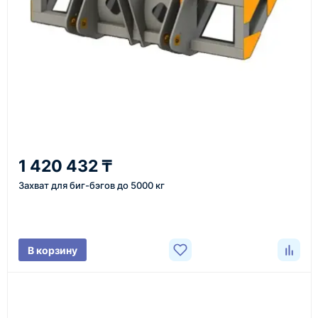
или через онлайн-форму запроса обратного звонка.
Казахстан и СНГ
доставка оборудования в разные города и
регионы
От 7–14 дней
1 420 432 ₸
средний срок доставки по большинству поставок
Захват для биг-бэгов до 5000 кг
Фото/видео
В корзину
проверка товара перед отправкой клиенту
Документы