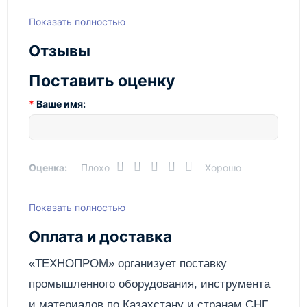
куб. метров
Показать полностью
Ширина ковша, мм
3000
Отзывы
Поставить оценку
Ваше имя:
Оценка:
Плохо
Хорошо
Показать полностью
Написать отзыв
Оплата и доставка
Отправить
«ТЕХНОПРОМ» организует поставку
промышленного оборудования, инструмента
и материалов по
Казахстану
и странам СНГ.