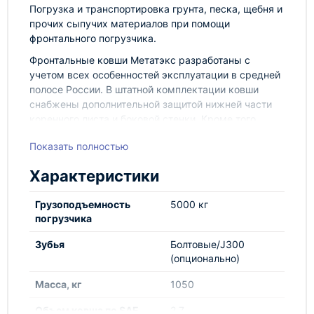
Погрузка и транспортировка грунта, песка, щебня и
прочих сыпучих материалов при помощи
фронтального погрузчика.
Фронтальные ковши Метатэкс разработаны с
учетом всех особенностей эксплуатации в средней
полосе России. В штатной комплектации ковши
снабжены дополнительной защитой нижней части
коренного листа и боковой стенки. Кроме того,
возможно изготовление как усиленной, так и
Показать полностью
скальной модификации ковша.
По желанию клиента фронтальные ковши
Характеристики
комплектуются комплектом зубьев или сменной
болтовой кромкой. Для особо тяжелых условий
Грузоподъемность
5000 кг
эксплуатации возможно изготовление усиленных и
погрузчика
скальных модификаций ковшей для фронтальных
погрузчиков.
Зубья
Болтовые/J300
(опционально)
Масса, кг
1050
Объем ковша по SAE,
2,7