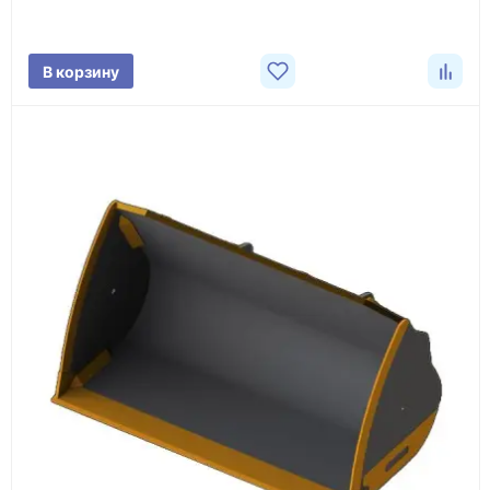
характеристики товара, город доставки и условия
поставки.
В корзину
3
Расчёт
Подбираем оборудование, рассчитываем
стоимость товара и ориентировочную стоимость
доставки.
4
Счёт и оплата
Согласовываем условия, готовим счёт, договор
или спецификацию и принимаем оплату по
реквизитам.