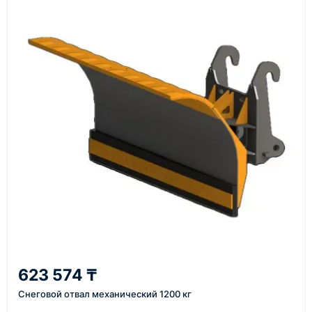
счёт, договор, накладные и сопроводительные
материалы
Как оформить заказ
1
Заявка
Оставьте заявку на сайте, по телефону или через
форму обратного звонка.
2
623 574 ₸
Уточнение задачи
Снеговой отвал механический 1200 кг
Менеджер связывается с вами, уточняет