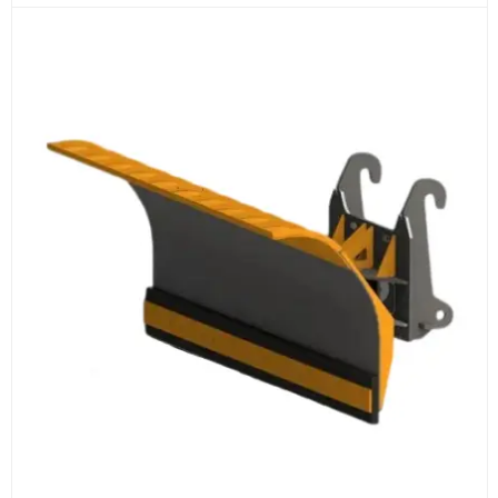
Оборудование, инструмент и материалы
поставляются транспортными компаниями.
Основные поставки выполняются из России,
Казахстана и Китая — в зависимости от выбранного
поставщика, наличия товара и условий сделки.
Перед отгрузкой товары проходят визуальную
проверку. По запросу клиента мы можем отправить
фото- или видеоотчёт о состоянии товара на
момент отправки.
Срок поставки зависит от наличия товара у
поставщика, города доставки, габаритов груза,
выбранной транспортной компании и условий
маршрута.
Средний срок доставки по большинству
поставок составляет 7–14 дней. По товарам в