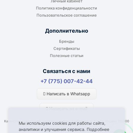
Личный кабинет
Подходит, если нужно доставить
Политика конфиденциальности
оборудование прямо на объект, склад,
Пользовательское соглашение
производство или в офис. Возможность
адресной доставки зависит от города, веса и
Дополнительно
габаритов груза.
Бренды
Сертификаты
Полезные статьи
Отдельный транспорт
Связаться с нами
Для крупногабаритных, тяжёлых или
+7 (775) 007-42-44
нестандартных грузов доставка
рассчитывается отдельно. По согласованию
Написать в Whatsapp
возможна отправка отдельным транспортом.
Написать на e-mail
Казахстан, г. Костанай, ул Генерала Арыстанбекова, д. 1, к.2а, Индекс 110000
Мы используем cookies для работы сайта,
аналитики и улучшения сервиса. Подробнее