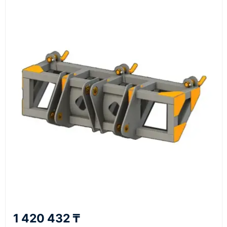
обработки заказа и связи с клиентом.
Наш сотрудник свяжется с вами, чтобы
подтвердить заявку, уточнить детали, рассчитать
стоимость поставки и предложить удобный вариант
доставки.
Также вы можете заказать оборудование и
инструменты по номеру телефона в шапке сайта
или через онлайн-форму запроса обратного звонка.
Казахстан и СНГ
доставка оборудования в разные города и
регионы
От 7–14 дней
1 420 432 ₸
средний срок доставки по большинству поставок