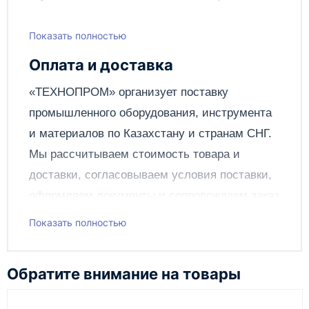
Показать полностью
Написать отзыв
Оплата и доставка
Отправить
«ТЕХНОПРОМ» организует поставку
промышленного оборудования, инструмента
и материалов по
Казахстану
и странам СНГ.
Мы рассчитываем стоимость товара и
доставки, согласовываем условия поставки,
оформляем документы и сопровождаем заказ
до получения клиентом.
Показать полностью
Чтобы подать заявку через сайт, добавьте нужное
оборудование и инструменты в корзину, заполните
Обратите внимание на товары
онлайн-форму заказа и укажите контакты для
связи. Данные заявки используются только для