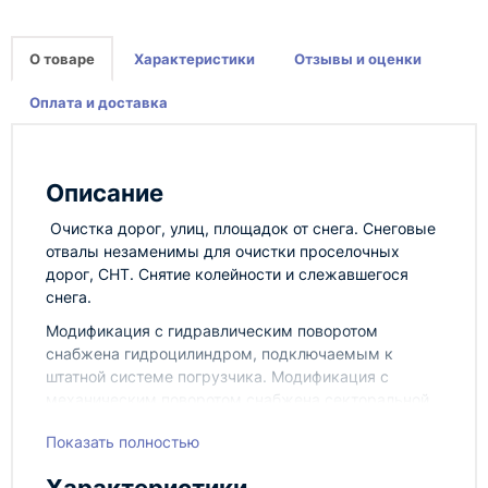
О товаре
Характеристики
Отзывы и оценки
Оплата и доставка
Описание
Очистка дорог, улиц, площадок от снега. Снеговые
отвалы незаменимы для очистки проселочных
дорог, СНТ. Снятие колейности и слежавшегося
снега.
Модификация с гидравлическим поворотом
снабжена гидроцилиндром, подключаемым к
штатной системе погрузчика. Модификация с
механическим поворотом снабжена секторальной
системой регулировки угла поворота с
Показать полностью
положениями 0, +/- 15, +/- 30 градусов.
По желанию клиента, снеговые отвалы для