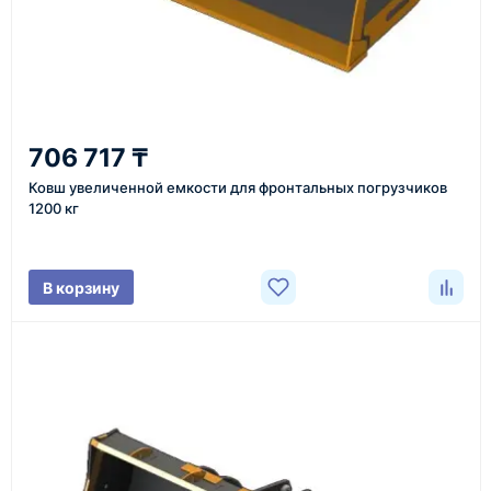
Оставьте заявку на сайте, по телефону или через
форму обратного звонка.
2
706 717 ₸
Уточнение задачи
Ковш увеличенной емкости для фронтальных погрузчиков
Менеджер связывается с вами, уточняет
1200 кг
характеристики товара, город доставки и условия
поставки.
В корзину
3
Расчёт
Подбираем оборудование, рассчитываем
стоимость товара и ориентировочную стоимость
доставки.