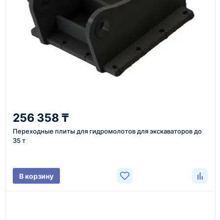
или через онлайн-форму запроса обратного звонка.
Казахстан и СНГ
доставка оборудования в разные города и
регионы
От 7–14 дней
256 358 ₸
средний срок доставки по большинству поставок
Переходные плиты для гидромолотов для экскаваторов до
35 т
Фото/видео
В корзину
проверка товара перед отправкой клиенту
Документы