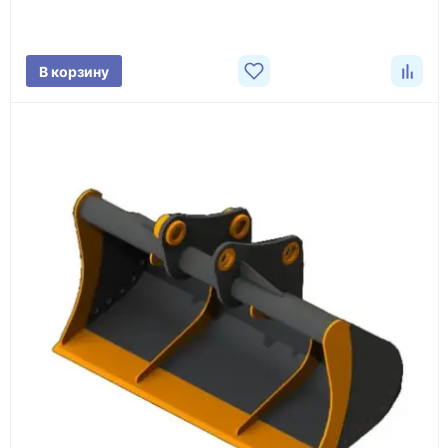
характеристики товара, город доставки и условия
поставки.
В корзину
3
Расчёт
Подбираем оборудование, рассчитываем
стоимость товара и ориентировочную стоимость
доставки.
4
Счёт и оплата
Согласовываем условия, готовим счёт, договор
или спецификацию и принимаем оплату по
реквизитам.